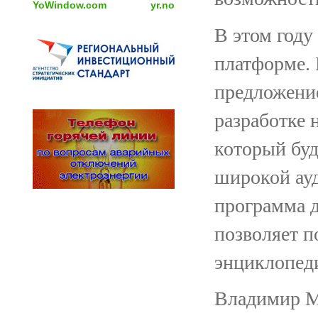
YoWindow.com
yr.no
В этом году
платформе. 
предложение
разработке 
который буд
широкой ауд
программа д
позволяет п
энциклопед
Владимир Ме