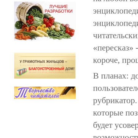
энциклопеди
энциклопед
читательски
«пересказ» 
короче, про
В планах: д
пользовател
рубрикатор.
которые поз
будет усове
возможность