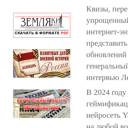
Квизы, пере
упрощенный
интернет-э
представит
обновлений 
генеральны
интервью Ле
В 2024 год
геймификац
нейросеть Y
на любой во