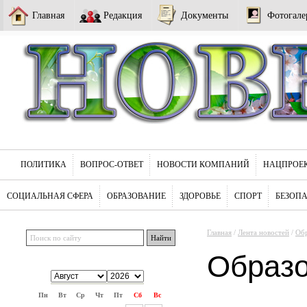
Главная
Редакция
Документы
Фотогале
ПОЛИТИКА
ВОПРОС-ОТВЕТ
НОВОСТИ КОМПАНИЙ
НАЦПРОЕ
СОЦИАЛЬНАЯ СФЕРА
ОБРАЗОВАНИЕ
ЗДОРОВЬЕ
СПОРТ
БЕЗОП
Главная
/
Лента новостей
/
Обр
Образ
Пн
Вт
Ср
Чт
Пт
Сб
Вс