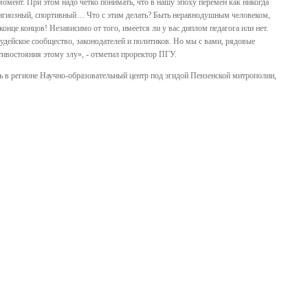
омент. При этом надо четко понимать, что в нашу эпоху перемен как никогда
игиозный, спортивный… Что с этим делать? Быть неравнодушным человеком,
нце концов! Независимо от того, имеется ли у вас диплом педагога или нет.
удейское сообщество, законодателей и политиков. Но мы с вами, рядовые
тивостояния этому злу», - отметил проректор ПГУ.
ь в регионе Научно-образовательный центр под эгидой Пензенской митрополии,