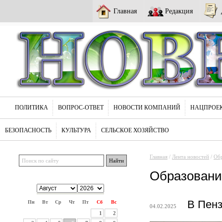
Главная
Редакция
ПОЛИТИКА
ВОПРОС-ОТВЕТ
НОВОСТИ КОМПАНИЙ
НАЦПРОЕ
БЕЗОПАСНОСТЬ
КУЛЬТУРА
СЕЛЬСКОЕ ХОЗЯЙСТВО
Главная
/
Лента новостей
/
Обр
Образовани
В Пенз
Пн
Вт
Ср
Чт
Пт
Сб
Вс
04.02.2025
1
2