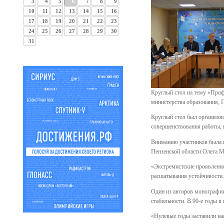
3
4
5
6
7
8
9
10
11
12
13
14
15
16
17
18
19
20
21
22
23
24
25
26
27
28
29
30
31
Круглый стол на тему «Проф
министерства образования, 
Круглый стол был организов
совершенствования работы, 
Вниманию участников была п
Пензенской области Олега М
«Экстремистские проявления 
расшатывания устойчивости.
Один из авторов монографии
стабильности. В 90-е годы в
«Нулевые годы заставили нас