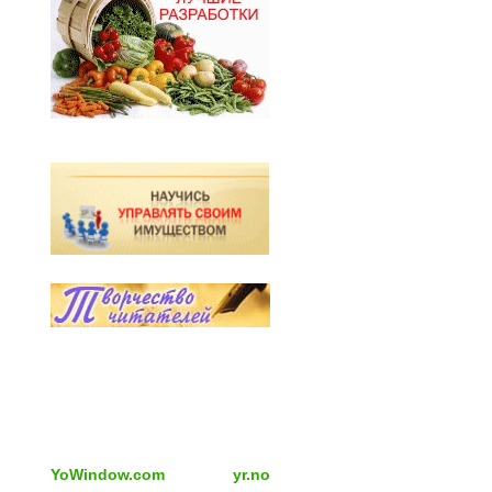
YoWindow.com
yr.no