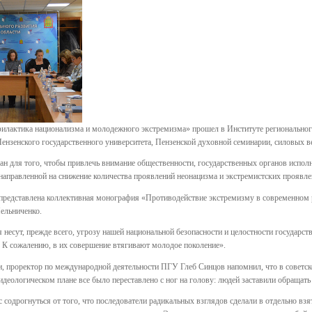
илактика национализма и молодежного экстремизма» прошел в Институте регионального
Пензенского государственного университета, Пензенской духовной семинарии, силовых 
ан для того, чтобы привлечь внимание общественности, государственных органов испол
направленной на снижение количества проявлений неонацизма и экстремистских проявле
редставлена коллективная монография «Противодействие экстремизму в современном ро
ельниченко.
несут, прежде всего, угрозу нашей национальной безопасности и целостности государства
 К сожалению, в их совершение втягивают молодое поколение».
, проректор по международной деятельности ПГУ Глеб Синцов напомнил, что в советско
 идеологическом плане все было переставлено с ног на голову: людей заставили обращать
 содрогнуться от того, что последователи радикальных взглядов сделали в отдельно взя