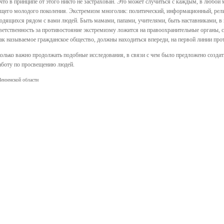
о в принципе от этого никто не застрахован. Это может случиться с каждым, в любой м
ющего молодого поколения. Экстремизм многолик: политический, информационный, рел
одящихся рядом с вами людей. Быть мамами, папами, учителями, быть наставниками, в ко
ветственность за противостояние экстремизму ложится на правоохранительные органы, с
ак называемое гражданское общество, должны находиться впереди, на первой линии про
колько важно продолжать подобные исследования, в связи с чем было предложено создат
аботу по просвещению людей.
ензенской области