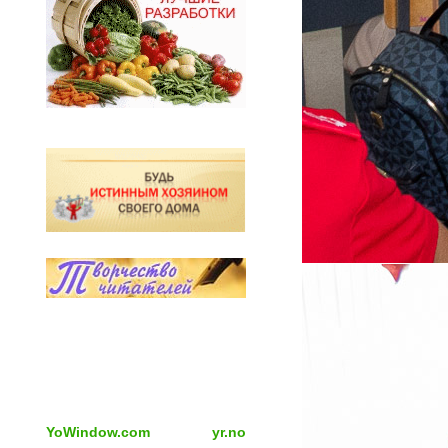
YoWindow.com
yr.no