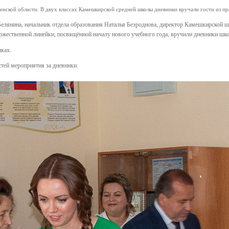
енской области. В двух классах Камешкирской средней школы дневники вручали гости из пр
елянина, начальник отдела образования Наталья Безроднова, директор Камешкирской ш
жественной линейки, посвящённой началу нового учебного года, вручили дневники шко
иках.
стей мероприятия за дневники.