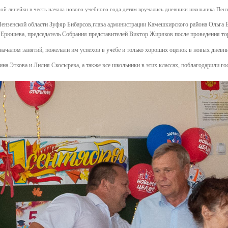
ой линейки в честь начала нового учебного года детям вручались дневники школьника Пенз
ензенской области Зуфяр Бибарсов,глава администрации Камешкирского района Ольга Б
Ерюшева, председатель Собрания представителей Виктор Жиряков после проведения тор
началом занятий, пожелали им успехов в учёбе и только хороших оценок в новых дневн
на Эткова и Лилия Скосырева, а также все школьники в этих классах, поблагодарили го