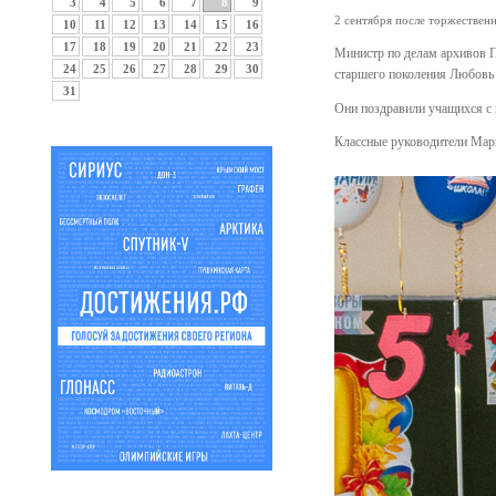
3
4
5
6
7
8
9
2 сентября после торжественн
10
11
12
13
14
15
16
17
18
19
20
21
22
23
Министр по делам архивов П
24
25
26
27
28
29
30
старшего поколения Любовь 
31
Они поздравили учащихся с 
Классные руководители Мари