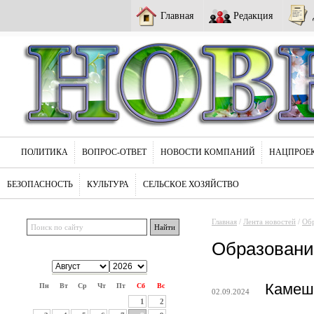
Главная
Редакция
ПОЛИТИКА
ВОПРОС-ОТВЕТ
НОВОСТИ КОМПАНИЙ
НАЦПРОЕ
БЕЗОПАСНОСТЬ
КУЛЬТУРА
СЕЛЬСКОЕ ХОЗЯЙСТВО
Главная
/
Лента новостей
/
Обр
Образовани
Камешк
Пн
Вт
Ср
Чт
Пт
Сб
Вс
02.09.2024
1
2