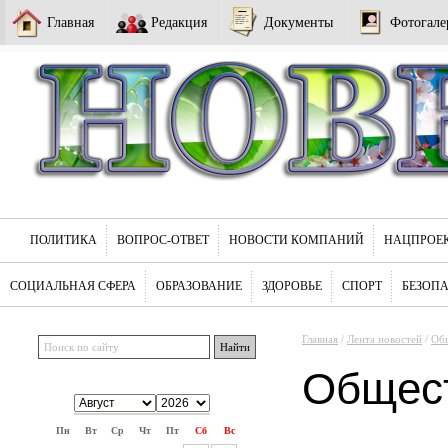
Главная
Редакция
Документы
Фотогале
ПОЛИТИКА
ВОПРОС-ОТВЕТ
НОВОСТИ КОМПАНИЙ
НАЦПРОЕ
СОЦИАЛЬНАЯ СФЕРА
ОБРАЗОВАНИЕ
ЗДОРОВЬЕ
СПОРТ
БЕЗОП
Главная
/
Лента новостей
/
Об
Общес
Пн
Вт
Ср
Чт
Пт
Сб
Вс