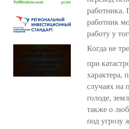
YoWindow.com
yr.no
работника.
работник мо
работу у тог
Когда не тр
при катастр
характера, 
случаях на 
голоде, зем
также о лю
под угрозу