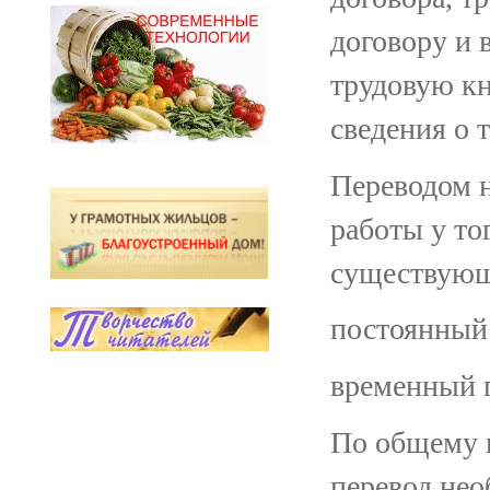
договору и 
трудовую к
сведения о 
Переводом 
работы у тог
существующе
постоянный
временный 
По общему 
перевод нео