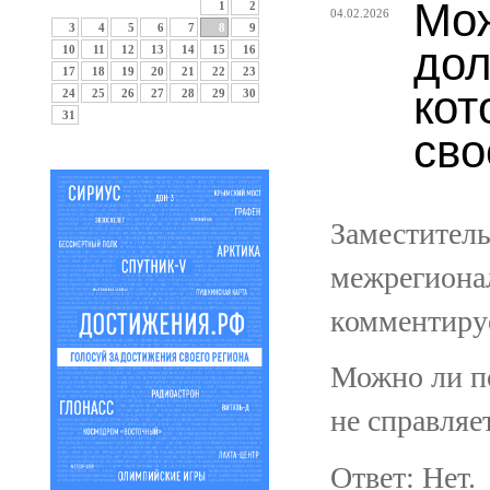
Мож
1
2
04.02.2026
3
4
5
6
7
8
9
дол
10
11
12
13
14
15
16
17
18
19
20
21
22
23
кот
24
25
26
27
28
29
30
31
сво
Заместител
межрегиона
комментиру
Можно ли п
не справляе
Ответ: Нет.