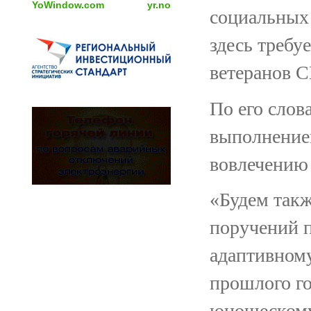
YoWindow.com
yr.no
социальных 
здесь требу
ветеранов С
По его слов
выполнение
вовлечению 
«Будем так
поручений п
адаптивному
прошлого го
юношескому