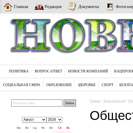
Главная
Редакция
Документы
Фотогале
ПОЛИТИКА
ВОПРОС-ОТВЕТ
НОВОСТИ КОМПАНИЙ
НАЦПРОЕ
СОЦИАЛЬНАЯ СФЕРА
ОБРАЗОВАНИЕ
ЗДОРОВЬЕ
СПОРТ
БЕЗОП
Главная
/
Лента новостей
/
Об
Общес
Пн
Вт
Ср
Чт
Пт
Сб
Вс