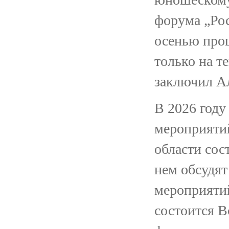
форума „Рос
осенью прош
только на т
заключил А
В 2026 году
мероприятий
области сос
нем обсудят
мероприятий
состоится В