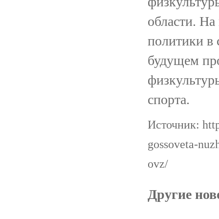
физкультур
области. На
политики в 
будущем пр
физкультуры
спорта.
Источник: http
gossoveta-nuzh
ovz/
Другие ново