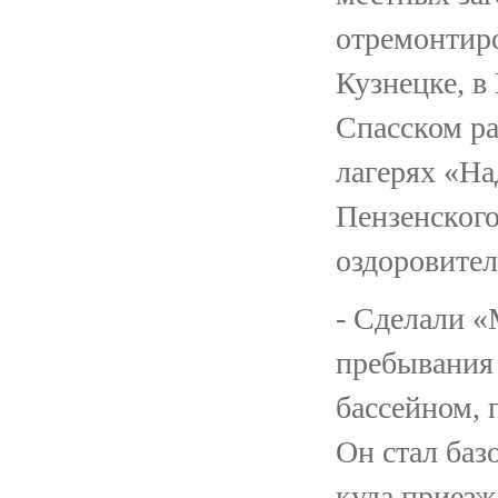
отремонтиро
Кузнецке, в
Спасском ра
лагерях «Н
Пензенского
оздоровител
- Сделали «
пребывания
бассейном, 
Он стал баз
куда приезж