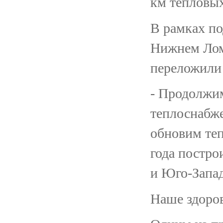
км тепловых
В рамках по
Нижнем Ломо
переложили 
- Продолжи
теплоснабж
обновим теп
года постр
и Юго-Запад
Наше здоро