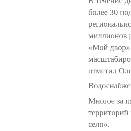
В течение д
более 30 по
регионально
миллионов 
«Мой двор»
масштабиров
отметил Ол
Водоснабже
Многое за п
территорий 
село».