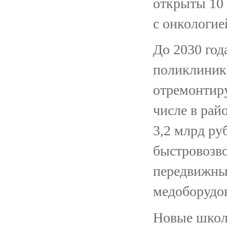
открыты 10
с онкологие
До 2030 год
поликлиники
отремонтиру
числе в рай
3,2 млрд ру
быстровозв
передвижны
медоборудов
Новые шко