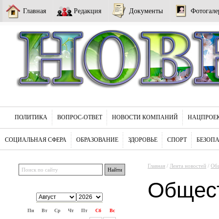
Главная
Редакция
Документы
Фотогале
ПОЛИТИКА
ВОПРОС-ОТВЕТ
НОВОСТИ КОМПАНИЙ
НАЦПРОЕ
СОЦИАЛЬНАЯ СФЕРА
ОБРАЗОВАНИЕ
ЗДОРОВЬЕ
СПОРТ
БЕЗОП
Главная
/
Лента новостей
/
Об
Общес
Пн
Вт
Ср
Чт
Пт
Сб
Вс