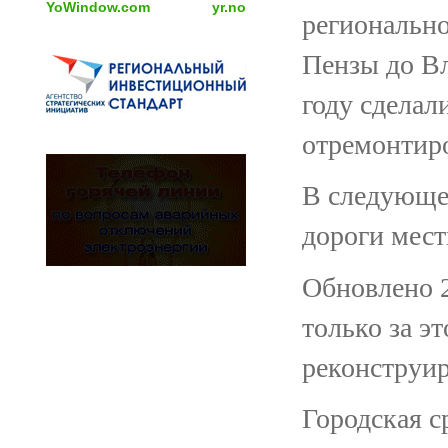
YoWindow.com
yr.no
регионально
Пензы до Вл
году сделал
отремонтиро
В следующем
дороги мест
Обновлено 2
только за э
реконструир
Городская с