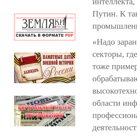
интеллекта,
Путин. К т
промышленно
«Надо заран
секторы, гд
тоже пример
обрабатыва
высокотехно
области инф
профессиона
деятельност