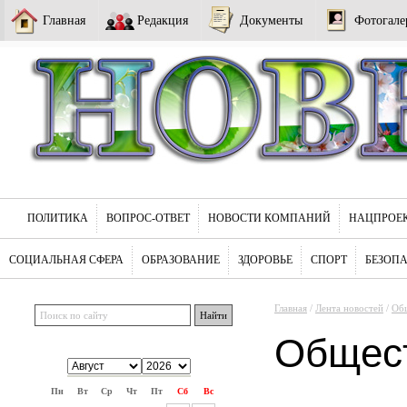
Главная
Редакция
Документы
Фотогале
ПОЛИТИКА
ВОПРОС-ОТВЕТ
НОВОСТИ КОМПАНИЙ
НАЦПРОЕ
СОЦИАЛЬНАЯ СФЕРА
ОБРАЗОВАНИЕ
ЗДОРОВЬЕ
СПОРТ
БЕЗОП
Главная
/
Лента новостей
/
Об
Общес
Пн
Вт
Ср
Чт
Пт
Сб
Вс