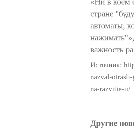
«Ни в коем 
стране "буд
автоматы, к
нажимать"»
важность ра
Источник: http
nazval-otrasli
na-razvitie-ii/
Другие ново