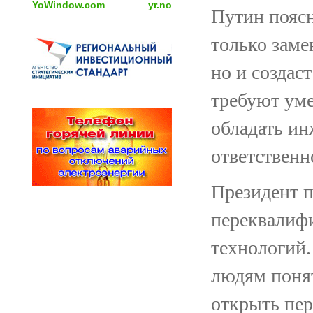
YoWindow.com
yr.no
Путин поясн
только заме
но и создас
требуют уме
обладать и
ответственн
Президент п
переквалифи
технологий.
людям поня
открыть пе