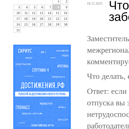
Что
1
2
18.12.2025
3
4
5
6
7
8
9
заб
10
11
12
13
14
15
16
17
18
19
20
21
22
23
24
25
26
27
28
29
30
31
Заместител
межрегиона
комментиру
Что делать,
Ответ: если
отпуска вы 
нетрудоспос
работодател