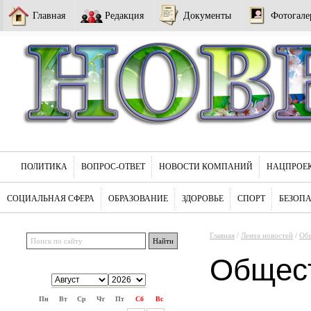
Главная
Редакция
Документы
Фотогале
ПОЛИТИКА
ВОПРОС-ОТВЕТ
НОВОСТИ КОМПАНИЙ
НАЦПРОЕ
СОЦИАЛЬНАЯ СФЕРА
ОБРАЗОВАНИЕ
ЗДОРОВЬЕ
СПОРТ
БЕЗОП
Главная
/
Лента новостей
/
Об
Общес
Пн
Вт
Ср
Чт
Пт
Сб
Вс