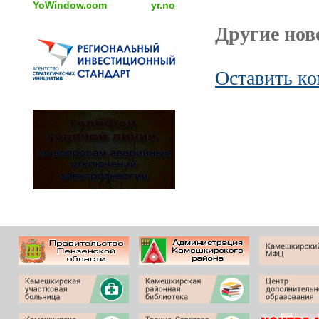
YoWindow.com
yr.no
Другие ново
Оставить к