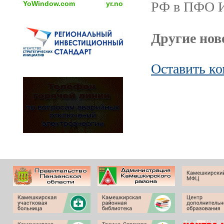
РФ в ПФО И
YoWindow.com
yr.no
Другие ново
Оставить к