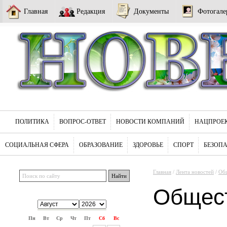
Главная
Редакция
Документы
Фотогале
ПОЛИТИКА
ВОПРОС-ОТВЕТ
НОВОСТИ КОМПАНИЙ
НАЦПРОЕ
СОЦИАЛЬНАЯ СФЕРА
ОБРАЗОВАНИЕ
ЗДОРОВЬЕ
СПОРТ
БЕЗОП
Главная
/
Лента новостей
/
Об
Общес
Пн
Вт
Ср
Чт
Пт
Сб
Вс