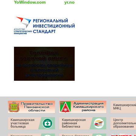
YoWindow.com
yr.no