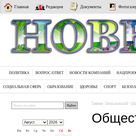
Главная
Редакция
Документы
Фотогале
ПОЛИТИКА
ВОПРОС-ОТВЕТ
НОВОСТИ КОМПАНИЙ
НАЦПРОЕ
СОЦИАЛЬНАЯ СФЕРА
ОБРАЗОВАНИЕ
ЗДОРОВЬЕ
СПОРТ
БЕЗОП
Главная
/
Лента новостей
/
Об
Общес
Пн
Вт
Ср
Чт
Пт
Сб
Вс