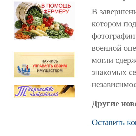
В завершени
котором по
фотографии
военной оп
могли сдерж
знакомых се
независимос
Другие ново
Оставить к