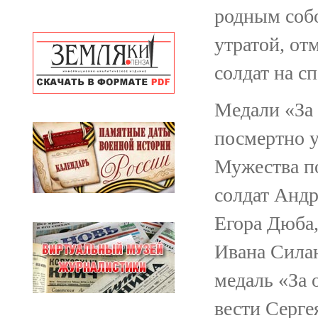
родным собо
утратой, от
солдат на с
Медали «За 
посмертно у
Мужества п
солдат Анд
Егора Дюба,
Ивана Силан
медаль «За 
вести Серге