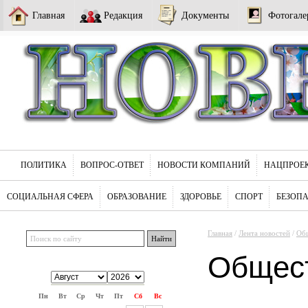
Главная
Редакция
Документы
Фотогале
ПОЛИТИКА
ВОПРОС-ОТВЕТ
НОВОСТИ КОМПАНИЙ
НАЦПРОЕ
СОЦИАЛЬНАЯ СФЕРА
ОБРАЗОВАНИЕ
ЗДОРОВЬЕ
СПОРТ
БЕЗОП
Главная
/
Лента новостей
/
Об
Общес
Пн
Вт
Ср
Чт
Пт
Сб
Вс