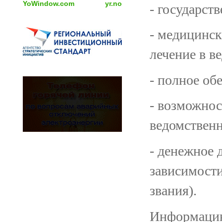
YoWindow.com
yr.no
- государст
- медицинск
лечение в 
- полное о
- возможнос
ведомствен
- денежное 
зависимости
звания).
Информацию