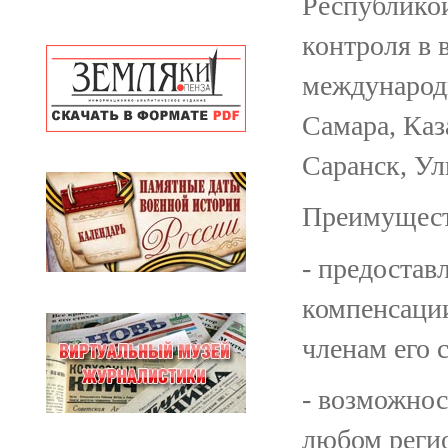
Республикой
контроля в 
международн
Самара, Каз
Саранск, Ул
Преимущест
- предостав
компенсации
членам его 
- возможнос
любом реги