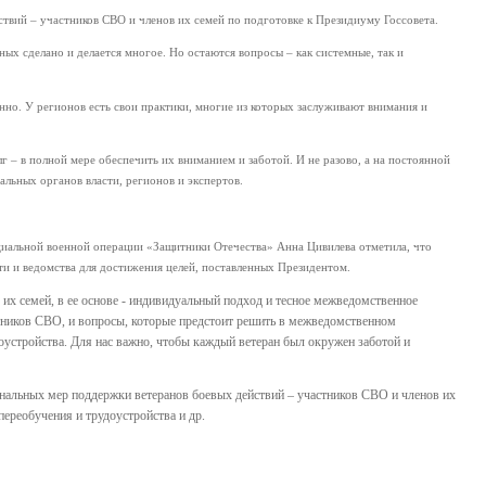
твий – участников СВО и членов их семей по подготовке к Президиуму Госсовета.
х сделано и делается многое. Но остаются вопросы – как системные, так и
но. У регионов есть свои практики, многие из которых заслуживают внимания и
г – в полной мере обеспечить их вниманием и заботой. И не разово, а на постоянной
льных органов власти, регионов и экспертов.
циальной военной операции «Защитники Отечества» Анна Цивилева отметила, что
и и ведомства для достижения целей, поставленных Президентом.
их семей, в ее основе - индивидуальный подход и тесное межведомственное
тников СВО, и вопросы, которые предстоит решить в межведомственном
оустройства. Для нас важно, чтобы каждый ветеран был окружен заботой и
нальных мер поддержки ветеранов боевых действий – участников СВО и членов их
ереобучения и трудоустройства и др.