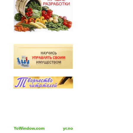
YoWindow.com
yr.no