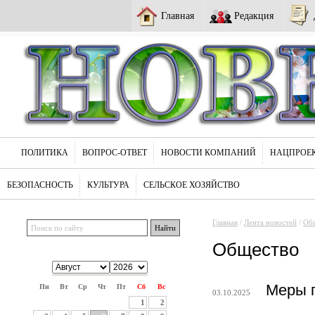
Главная
Редакция
ПОЛИТИКА
ВОПРОС-ОТВЕТ
НОВОСТИ КОМПАНИЙ
НАЦПРОЕ
БЕЗОПАСНОСТЬ
КУЛЬТУРА
СЕЛЬСКОЕ ХОЗЯЙСТВО
Главная
/
Лента новостей
/
Об
Общество
Меры п
Пн
Вт
Ср
Чт
Пт
Сб
Вс
03.10.2025
1
2