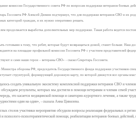
дание комиссии Государственного совета РФ по вопросам поддержки ветеранов боевых дейс
арь Госсовета РФ Алексей Дюмин подчеркнул, что для поддержки ветеранов СВО и их родны
ьных категорий граждан, и их нужно оперативно решать.
лем продолжается выработка дополнительных мер поддержки. Такая работа ведется постоян
ь готовыми к тому, что ребят, которые будут возвращаться домой, станет больше. Наш дол
уждаются на площадке профильной комиссии Госсовета РФ с участием представителей федера
ствуют и сами наши герои – ветераны СВО» - сказал Секретарь Госсовета.
ль Министра обороны РФ, председатель Государственного фонда поддержки участников спе
ступает структурой, формирующей дорожную карту, по которой движутся все органы власт
удалось создать уникальную экосистему комплексной поддержки ветеранов СВО и членов 
 обсуждаем результаты, которых мы достигли в помощи ветеранам и членам семей учас
ередь, это касается медицинской помощи и санаторно-курортного лечения, а также труд
рудностями один на один», - сказала Анна Цивилева.
глых столов участники мероприятия обсудили вопросы реализация федеральных и регио
 и психолого-психотерапевтической помощи, реабилитации ветеранов боевых действий, п