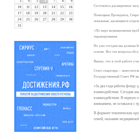
3
4
5
6
7
8
9
Состоялось расширенное засе
10
11
12
13
14
15
16
17
18
19
20
21
22
23
Помощник Президента, Секрет
24
25
26
27
28
29
30
локальные, касающиеся отдел
31
«По мере возникновения проб
тиражирования.
Но уже сегодня мы должны быт
основе. Все эти вопросы обс
Важно, что в этой работе уча
Статс-секретарь – заместите
Государственный Совет РФ вы
«За два года работы фонду 
взаимодействие. Сегодня мы
взаимодействии. В первую оч
вниманием, не оставался с т
В формате тематических кру
семей; оказания медицинской