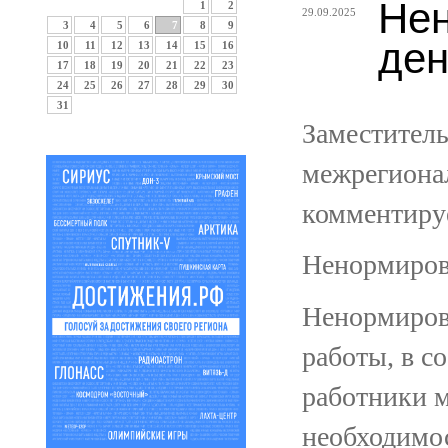
Нен
1
2
29.09.2025
3
4
5
6
7
8
9
ден
10
11
12
13
14
15
16
17
18
19
20
21
22
23
24
25
26
27
28
29
30
31
Заместител
межрегиона
комментиру
Ненормиров
Ненормиров
работы, в с
работники м
необходимос