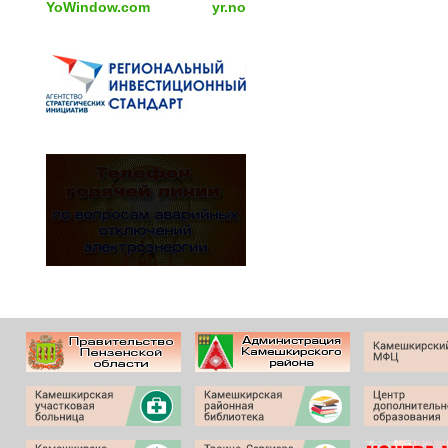
YoWindow.com
yr.no