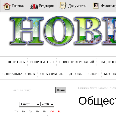
Главная
Редакция
Документы
Фотогале
ПОЛИТИКА
ВОПРОС-ОТВЕТ
НОВОСТИ КОМПАНИЙ
НАЦПРОЕ
СОЦИАЛЬНАЯ СФЕРА
ОБРАЗОВАНИЕ
ЗДОРОВЬЕ
СПОРТ
БЕЗОП
Главная
/
Лента новостей
/
Об
Общес
Пн
Вт
Ср
Чт
Пт
Сб
Вс