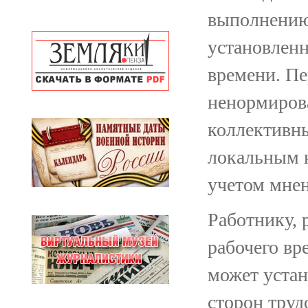
выполнению
установленн
времени. Пе
ненормиров
коллективн
локальным 
учетом мнен
Работнику, 
рабочего вр
может устан
сторон труд