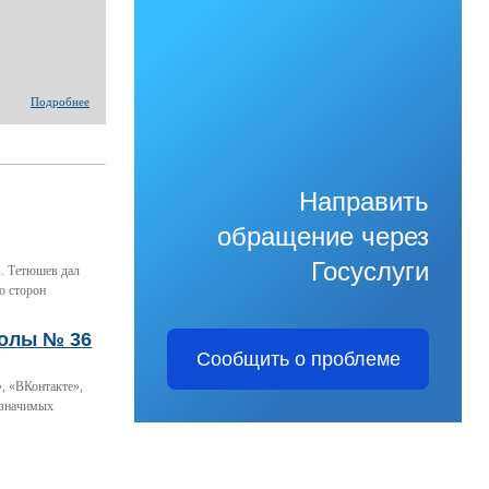
Подробнее
Направить
обращение через
Госуслуги
. Тетюшев дал
ю сторон
колы № 36
Сообщить о проблеме
, «ВКонтакте»,
 значимых