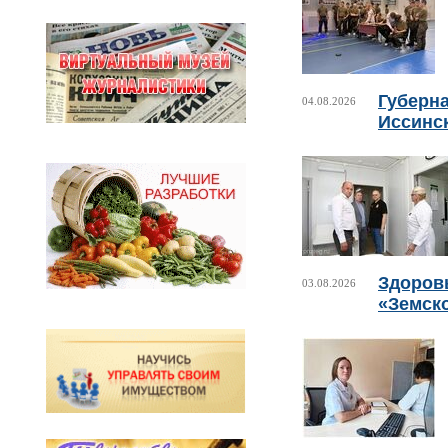
Губерн
04.08.2026
Иссинс
Здоровь
03.08.2026
«Земск