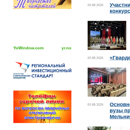
Участни
03.08.2026
конкурс
YoWindow.com
yr.no
«Гвард
03.08.2026
Основно
03.08.2026
вузы пр
Мельни