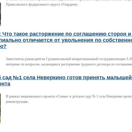
Приволжского федерального округа «Гвардеец».
 Что такое расторжение по соглашению сторон и
пиально отличается от увольнения по собственн
ю?
Заместитель руководителя Средневолжской межрегиональной гострудинспекции А.Н
интервью по вопросам, касающимся расторжения трудового договора по соглашени
й сад №1 села Неверкино готов принять малышей
онта
В рамках национального проекта «Семья» в детском саду № 1 села Неверкино прош
реконструкция.