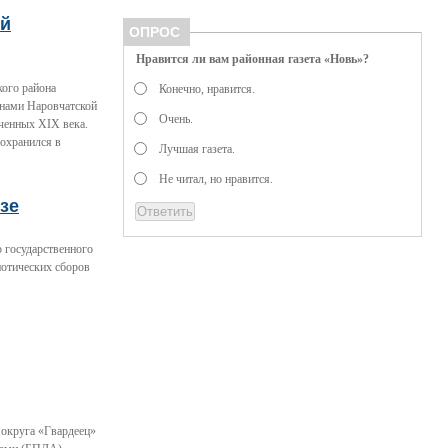
ый
ОПРОС
Нравится ли вам районная газета «Новь»?
кого района
Конечно, нравится.
енами Наровчатской
Очень.
ченных XIX века.
сохранился в
Лучшая газета.
Не читал, но нравится.
зе
 государственного
иотических сборов
 округа «Гвардеец»