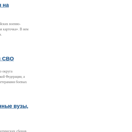
ы на
йских военно-
я карточка». В нем
и.
и СВО
о округа
кой Федерации, а
ветеранами боевых
нные вузы,
отических сборов