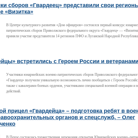
ки сборов «Гвардеец» представили свои регион
е «Визитка»
В Центре культурного развития «Дом офицеров» состоялся первый конкурс юнарме
патриотических сборов Приволжского федерального округа «Гвардеец» — «Визитна
приняли участие представители 14 регионов ПФО и Луганской Народной Республик
ейцы» встретились с Героем России и ветеранам
Участники юнармейских военно-патриотических сборов Приволжского федеральног
«Гвардеец» получили уникальную возможность лично пообщаться с Героем Российс
также с кавалерами боевых орденов, участниками специальной военной операции и 
действий.
й прицел «Гвардейца» – подготовка ребят в вое
авоохранительных органов и спецслужб, – Олег
ченко
В Пензе состоялась торжественная церемония открытия Юнармейских военно–патри