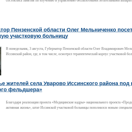
состоялись занятия по изучению и управлению беспилотными летательными аппара
атор Пензенской области Олег Мельниченко посе
кую участковую больницу
В понедельник, 3 августа, Губернатор Пензенской области Олег Владимирович Мел
Иссинский район, где, в том числе, осмотрел терапевтический корпус участковой бо
е жителей села Уварово Иссинского района под
ого фельдшера»
Благодаря реализации проекта «Медицинские кадры» национального проекта «Прод
активная жизнь», штат Иссинской участковой больницы пополнился новым специали