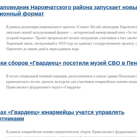
аповедник Наровчатского района запускает нов
сионный формат
В рамках реализации национального проекта «Семья» Музей-заповедник Наровчатс
запускает новый экскурсионный формат — исторический иммерсивный квиз «За ст
уездной тюрьмы». Проект предполагает полное погружение участников в быт заклю
Тюремный замок, построенный в 1819 году по единому государственному проекту, 
Наровчате до наших дней в первозданном виде.
ки сборов «Гвардеец» посетили музей СВО в Пен
В музее специальной военной операции, расположенном в новом здании Пензенского
краеведческого музея, прошла экскурсия для участников юнармейских военно-патр
Приволжского федерального округа «Гвардеец».
рах «Гвардеец» юнармейцы учатся управлять
отниками
В рамках юнармейских военно-патриотических сборов Приволжского федерального