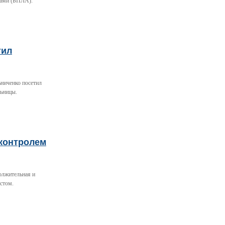
тами (БПЛА).
тил
ьниченко посетил
льницы.
 контролем
олжительная и
стом.