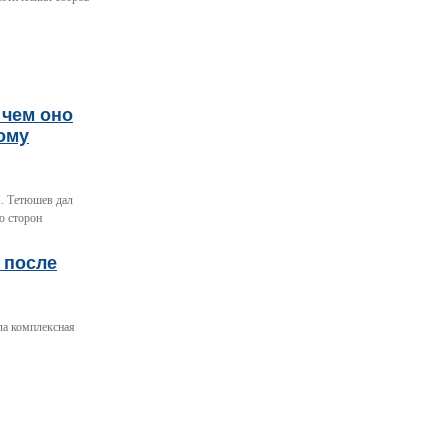
 чем оно
ому
. Тетюшев дал
ю сторон
 после
ла комплексная