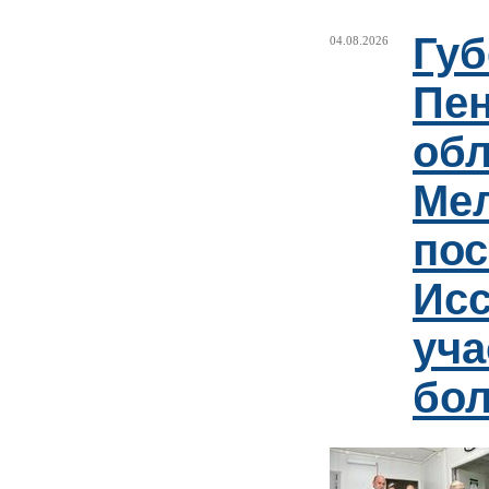
Губ
04.08.2026
Пен
обл
Ме
пос
Ис
уча
бо