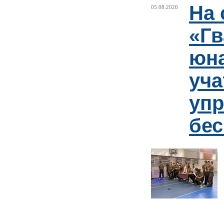
На 
05.08.2026
«Гв
юн
уча
упр
бе