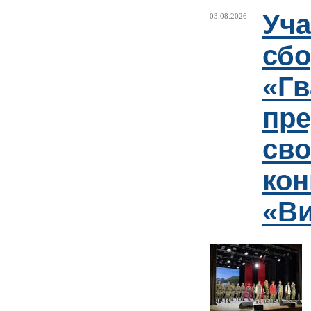
Уча
03.08.2026
сб
«Гв
пр
сво
кон
«Ви