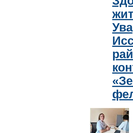
Зд
жит
Ув
Исс
рай
кон
«Зе
фе