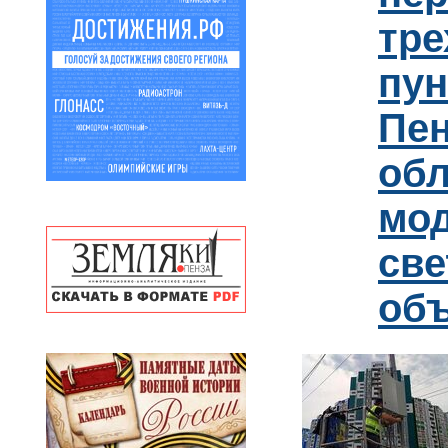
тре
пун
Пен
обл
мо
св
об