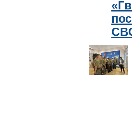
«Гв
пос
СВО