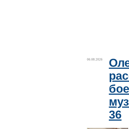
Оле
06.08.2026
рас
бое
му
36