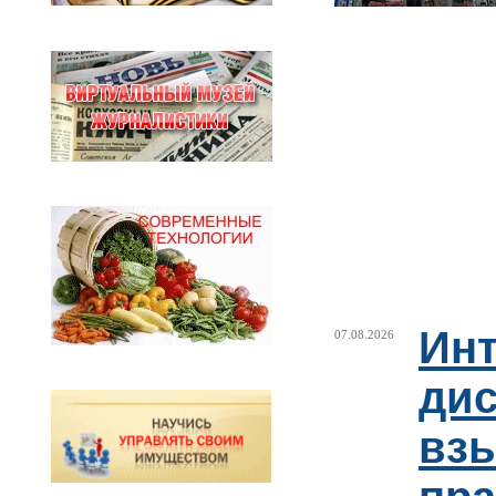
Ин
07.08.2026
ди
взы