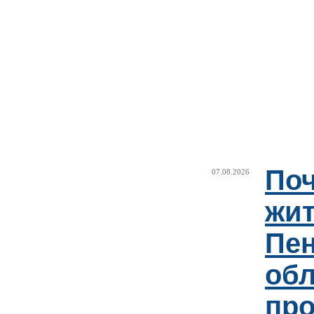
Поч
07.08.2026
жи
Пен
об
пр