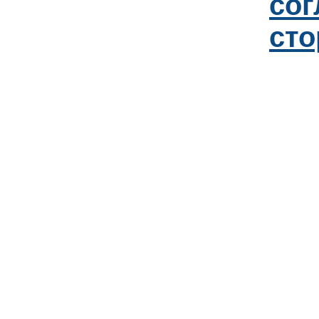
со
сто