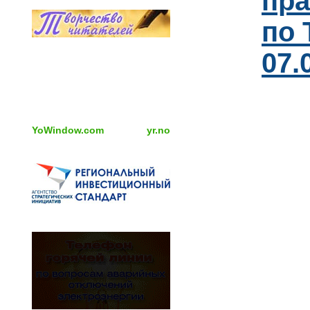
пра
по 
07.
YoWindow.com
yr.no