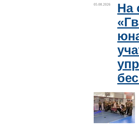
На 
05.08.2026
«Гв
юн
уча
упр
бе