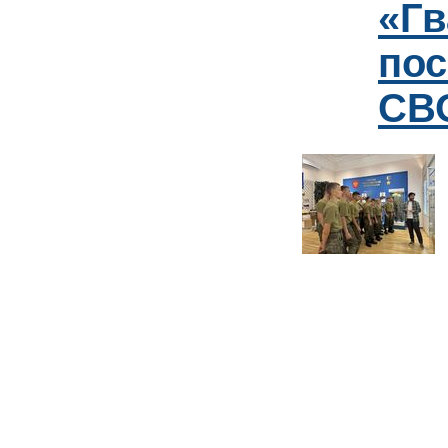
«Гв
пос
СВО