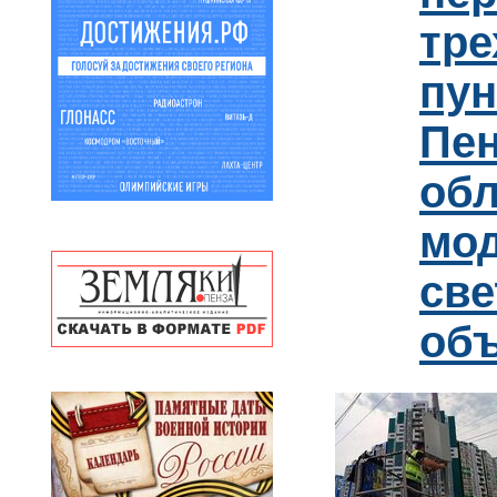
тре
пун
Пен
обл
мо
св
об