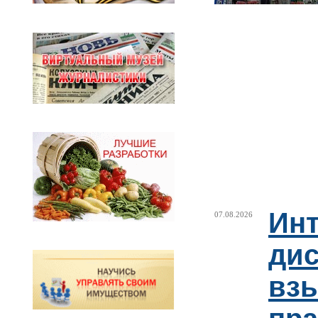
Ин
07.08.2026
ди
взы