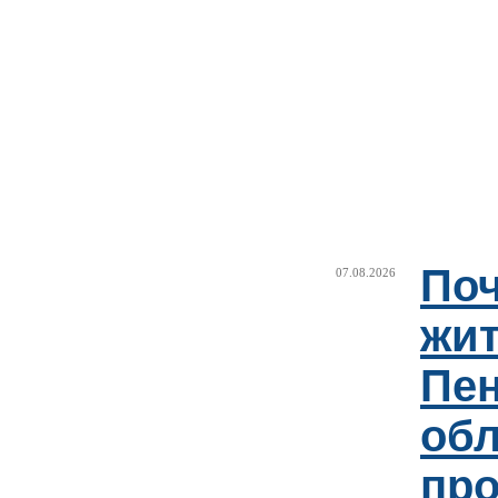
Поч
07.08.2026
жи
Пен
об
пр