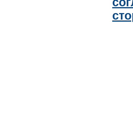
со
сто