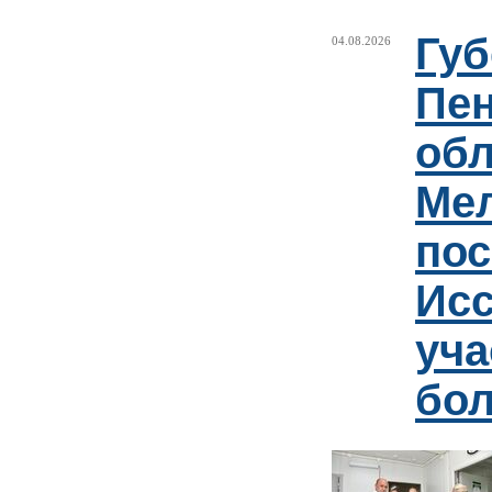
Губ
04.08.2026
Пен
обл
Ме
пос
Ис
уча
бо