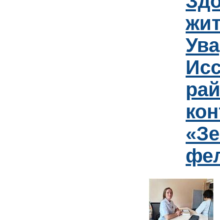
Зд
жит
Ув
Исс
рай
кон
«Зе
фе