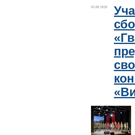
Уча
03.08.2026
сб
«Гв
пр
сво
кон
«Ви