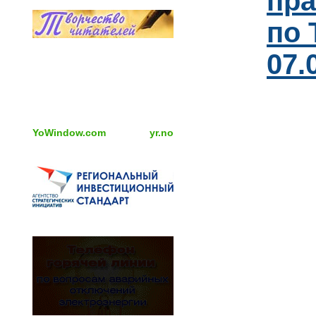
пра
по 
07.
YoWindow.com
yr.no