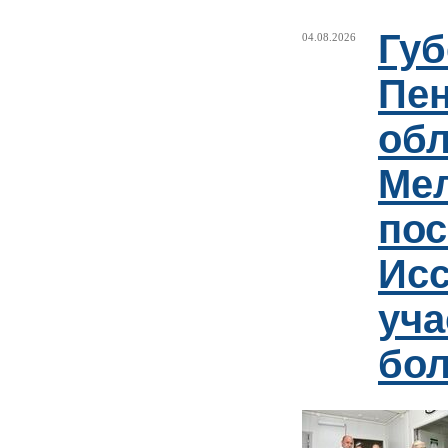
Губ
04.08.2026
Пен
обл
Ме
пос
Ис
уча
бо