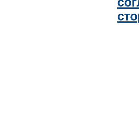
со
сто