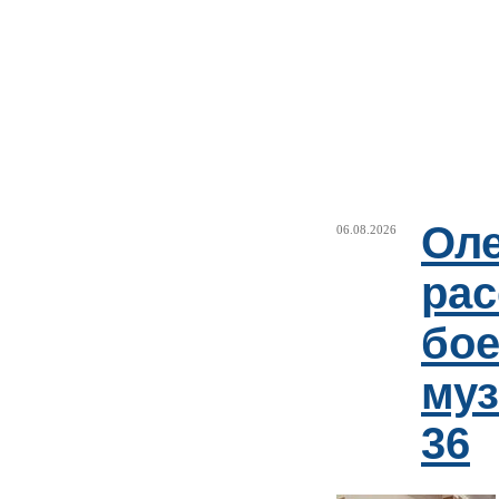
Оле
06.08.2026
рас
бое
му
36