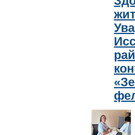
Зд
жит
Ув
Исс
рай
кон
«Зе
фе