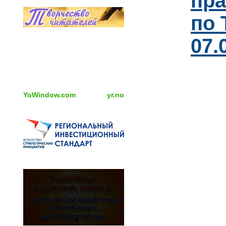
пра
по 
07.
YoWindow.com
yr.no