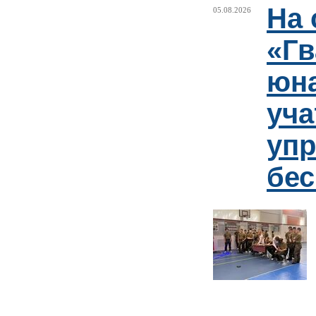
На 
05.08.2026
«Гв
юн
уча
упр
бе