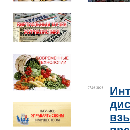
Ин
07.08.2026
ди
взы