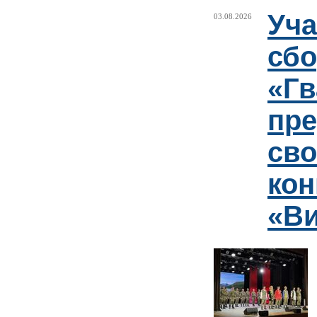
Уча
03.08.2026
сб
«Гв
пр
сво
кон
«Ви