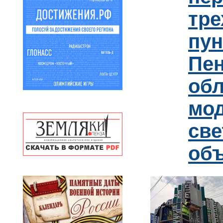
тре
пун
Пен
обл
мо
св
об