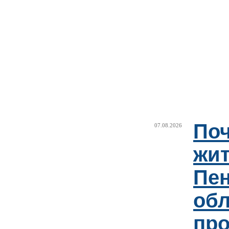
Поч
07.08.2026
жи
Пен
об
пр