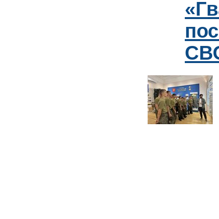
«Гв
пос
СВО