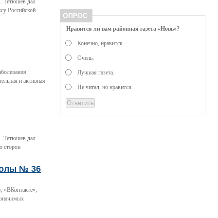
. Тетюшев дал
ксу Российской
ОПРОС
Нравится ли вам районная газета «Новь»?
Конечно, нравится.
Очень.
заболевания
Лучшая газета.
ельная и активная
Не читал, но нравится.
. Тетюшев дал
ю сторон
колы № 36
, «ВКонтакте»,
 значимых