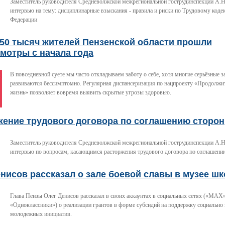
Заместитель руководителя Средневолжской межрегиональной гострудинспекции А.Н
интервью на тему: дисциплинарные взыскания - правила и риски по Трудовому коде
Федерации
350 тысяч жителей Пензенской области прошли
мотры с начала года
В повседневной суете мы часто откладываем заботу о себе, хотя многие серьёзные 
развиваются бессимптомно. Регулярная диспансеризация по нацпроекту «Продолжит
жизнь» позволяет вовремя выявить скрытые угрозы здоровью.
жение трудового договора по соглашению сторон
Заместитель руководителя Средневолжской межрегиональной гострудинспекции А.Н
интервью по вопросам, касающимся расторжения трудового договора по соглашени
нисов рассказал о зале боевой славы в музее ш
Глава Пензы Олег Денисов рассказал в своих аккаунтах в социальных сетях («МАХ»
«Одноклассники») о реализации грантов в форме субсидий на поддержку социально
молодежных инициатив.