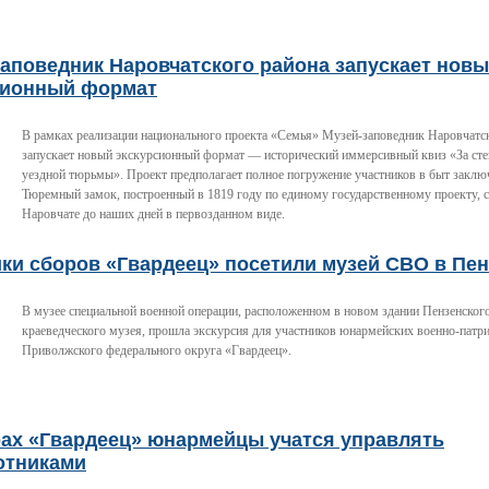
аповедник Наровчатского района запускает нов
сионный формат
В рамках реализации национального проекта «Семья» Музей-заповедник Наровчатс
запускает новый экскурсионный формат — исторический иммерсивный квиз «За ст
уездной тюрьмы». Проект предполагает полное погружение участников в быт заклю
Тюремный замок, построенный в 1819 году по единому государственному проекту, 
Наровчате до наших дней в первозданном виде.
ки сборов «Гвардеец» посетили музей СВО в Пен
В музее специальной военной операции, расположенном в новом здании Пензенского
краеведческого музея, прошла экскурсия для участников юнармейских военно-патр
Приволжского федерального округа «Гвардеец».
рах «Гвардеец» юнармейцы учатся управлять
отниками