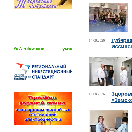
Губерн
04.08.2026
Иссинс
YoWindow.com
yr.no
Здоровь
03.08.2026
«Земск