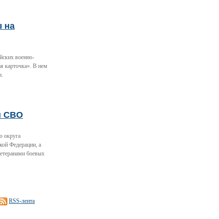
ы на
йских военно-
я карточка». В нем
и.
и СВО
о округа
кой Федерации, а
ветеранами боевых
RSS-лента