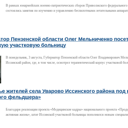
В рамках юнармейских военно-патриотических сборов Приволжского федерального
состоялись занятия по изучению и управлению беспилотными летательными аппара
атор Пензенской области Олег Мельниченко посе
кую участковую больницу
В понедельник, 3 августа, Губернатор Пензенской области Олег Владимирович Мел
Иссинский район, где, в том числе, осмотрел терапевтический корпус участковой бо
е жителей села Уварово Иссинского района под
ого фельдшера»
Благодаря реализации проекта «Медицинские кадры» национального проекта «Прод
активная жизнь», штат Иссинской участковой больницы пополнился новым специали