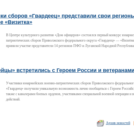
ки сборов «Гвардеец» представили свои регион
е «Визитка»
В Центре культурного развития «Дом офицеров» состоялся первый конкурс юнарме
патриотических сборов Приволжского федерального округа «Гвардеец» — «Визитна
приняли участие представители 14 регионов ПФО и Луганской Народной Республик
ейцы» встретились с Героем России и ветеранам
Участники юнармейских военно-патриотических сборов Приволжского федеральног
«Гвардеец» получили уникальную возможность лично пообщаться с Героем Российс
также с кавалерами боевых орденов, участниками специальной военной операции и 
действий.
Архив новостей