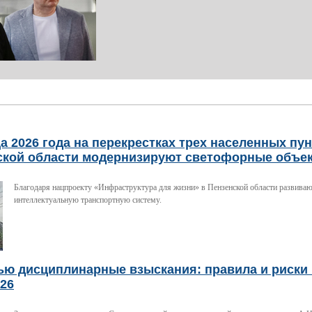
а 2026 года на перекрестках трех населенных пу
ской области модернизируют светофорные объе
Благодаря нацпроекту «Инфраструктура для жизни» в Пензенской области развива
интеллектуальную транспортную систему.
ью дисциплинарные взыскания: правила и риски 
026