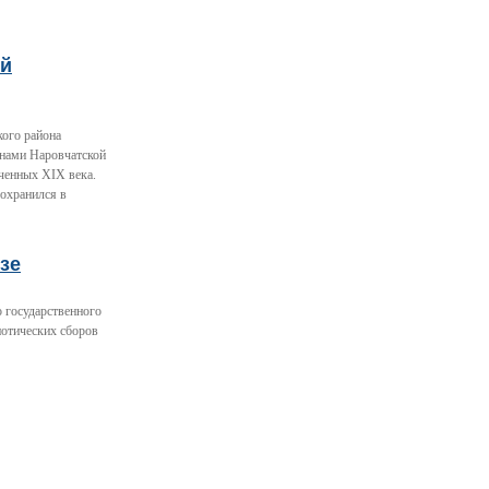
ый
кого района
енами Наровчатской
ченных XIX века.
сохранился в
зе
 государственного
иотических сборов