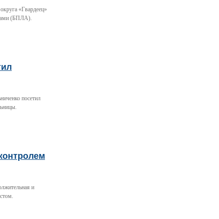
 округа «Гвардеец»
тами (БПЛА).
тил
ьниченко посетил
льницы.
 контролем
олжительная и
стом.