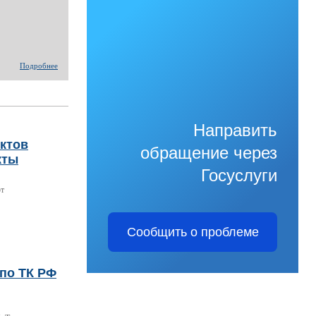
Подробнее
Направить
нктов
обращение через
кты
Госуслуги
ют
Сообщить о проблеме
по ТК РФ