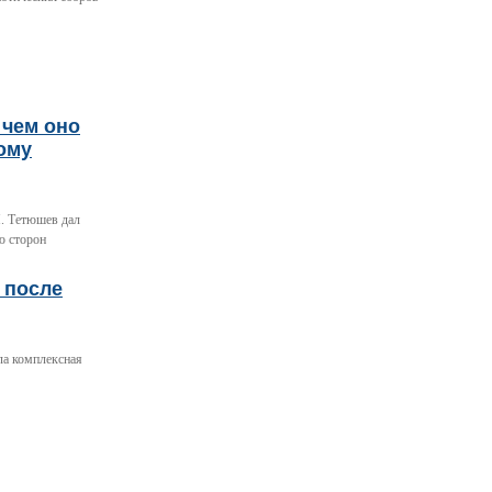
 чем оно
ому
. Тетюшев дал
ю сторон
 после
ла комплексная