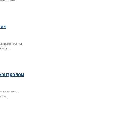
тами (БПЛА).
тил
ьниченко посетил
льницы.
 контролем
олжительная и
стом.