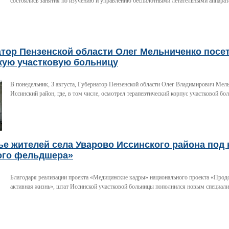
состоялись занятия по изучению и управлению беспилотными летательными аппара
атор Пензенской области Олег Мельниченко посе
кую участковую больницу
В понедельник, 3 августа, Губернатор Пензенской области Олег Владимирович Мел
Иссинский район, где, в том числе, осмотрел терапевтический корпус участковой бо
е жителей села Уварово Иссинского района под
ого фельдшера»
Благодаря реализации проекта «Медицинские кадры» национального проекта «Прод
активная жизнь», штат Иссинской участковой больницы пополнился новым специали