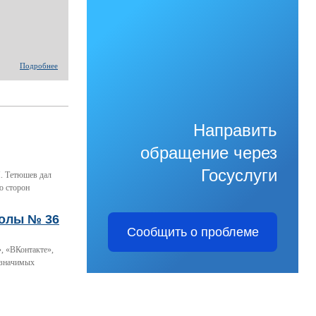
Подробнее
Направить
обращение через
Госуслуги
. Тетюшев дал
ю сторон
колы № 36
Сообщить о проблеме
, «ВКонтакте»,
 значимых