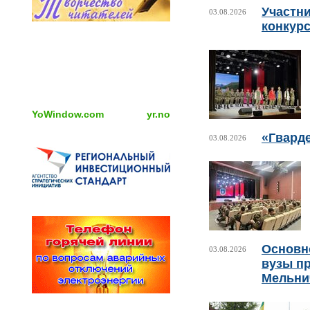
Участни
03.08.2026
конкурс
YoWindow.com
yr.no
«Гвард
03.08.2026
Основно
03.08.2026
вузы пр
Мельни