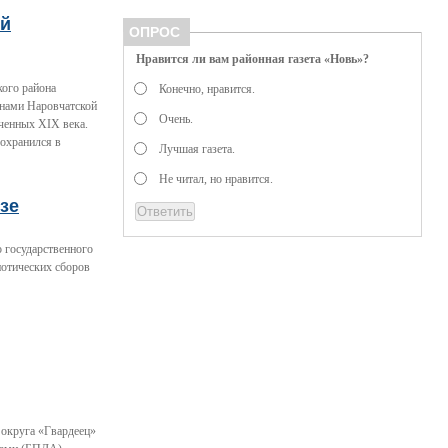
ый
ОПРОС
Нравится ли вам районная газета «Новь»?
кого района
Конечно, нравится.
енами Наровчатской
Очень.
ченных XIX века.
сохранился в
Лучшая газета.
Не читал, но нравится.
зе
 государственного
иотических сборов
 округа «Гвардеец»