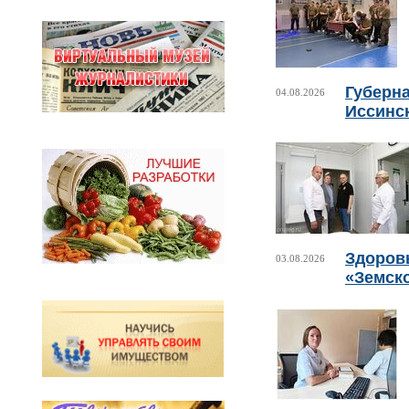
Губерн
04.08.2026
Иссинс
Здоровь
03.08.2026
«Земск