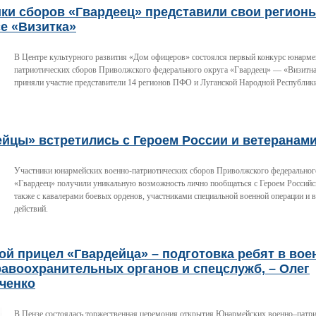
ки сборов «Гвардеец» представили свои регион
е «Визитка»
В Центре культурного развития «Дом офицеров» состоялся первый конкурс юнарме
патриотических сборов Приволжского федерального округа «Гвардеец» — «Визитна
приняли участие представители 14 регионов ПФО и Луганской Народной Республик
ейцы» встретились с Героем России и ветеранам
Участники юнармейских военно-патриотических сборов Приволжского федеральног
«Гвардеец» получили уникальную возможность лично пообщаться с Героем Российс
также с кавалерами боевых орденов, участниками специальной военной операции и 
действий.
й прицел «Гвардейца» – подготовка ребят в вое
авоохранительных органов и спецслужб, – Олег
ченко
В Пензе состоялась торжественная церемония открытия Юнармейских военно–патри