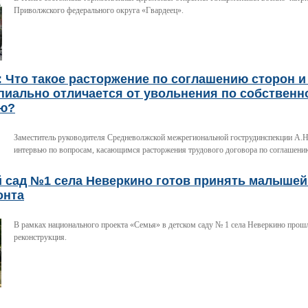
Приволжского федерального округа «Гвардеец».
 Что такое расторжение по соглашению сторон и
пиально отличается от увольнения по собственн
ю?
Заместитель руководителя Средневолжской межрегиональной гострудинспекции А.Н
интервью по вопросам, касающимся расторжения трудового договора по соглашени
й сад №1 села Неверкино готов принять малышей
онта
В рамках национального проекта «Семья» в детском саду № 1 села Неверкино прош
реконструкция.