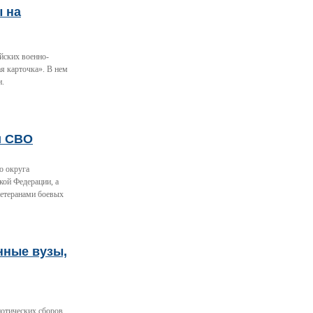
ы на
йских военно-
я карточка». В нем
и.
и СВО
о округа
кой Федерации, а
ветеранами боевых
нные вузы,
отических сборов