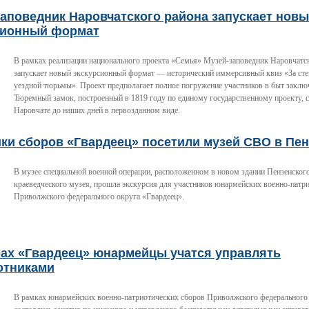
аповедник Наровчатского района запускает нов
сионный формат
В рамках реализации национального проекта «Семья» Музей-заповедник Наровчатс
запускает новый экскурсионный формат — исторический иммерсивный квиз «За ст
уездной тюрьмы». Проект предполагает полное погружение участников в быт заклю
Тюремный замок, построенный в 1819 году по единому государственному проекту, 
Наровчате до наших дней в первозданном виде.
ки сборов «Гвардеец» посетили музей СВО в Пен
В музее специальной военной операции, расположенном в новом здании Пензенского
краеведческого музея, прошла экскурсия для участников юнармейских военно-патр
Приволжского федерального округа «Гвардеец».
рах «Гвардеец» юнармейцы учатся управлять
отниками
В рамках юнармейских военно-патриотических сборов Приволжского федерального