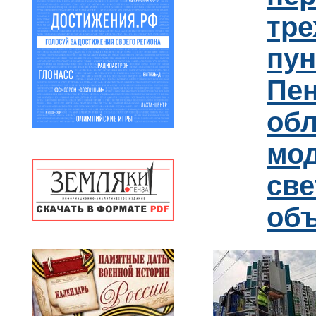
тре
пун
Пен
обл
мо
св
об