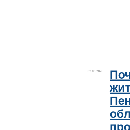
Поч
07.08.2026
жи
Пен
об
пр