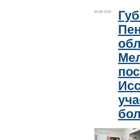
Губ
04.08.2026
Пен
обл
Ме
пос
Ис
уча
бо