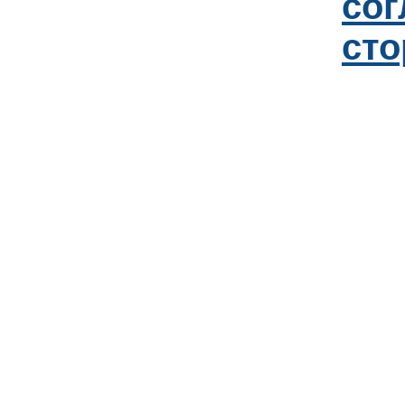
со
сто