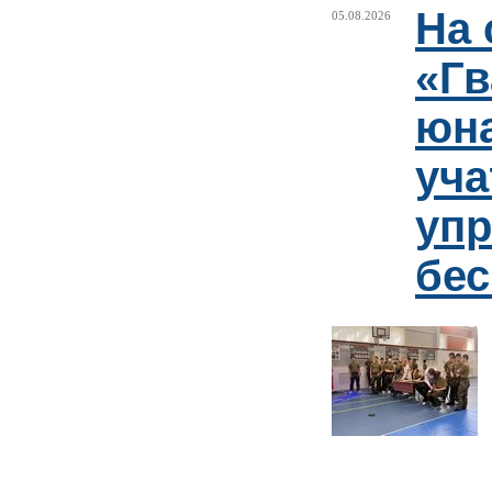
На 
05.08.2026
«Гв
юн
уча
упр
бе