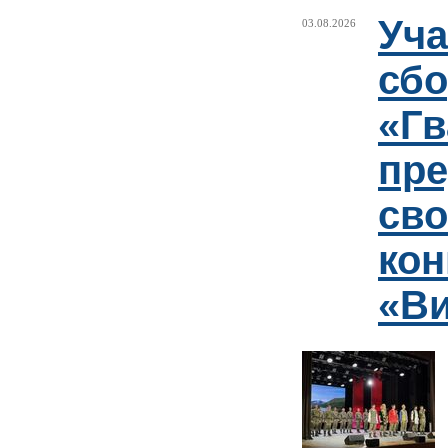
Уча
03.08.2026
сб
«Гв
пр
сво
кон
«Ви