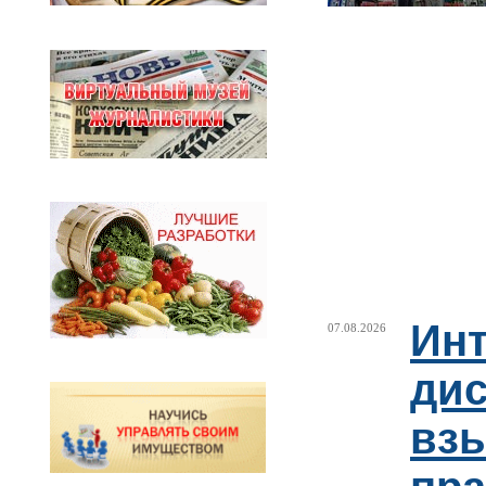
Ин
07.08.2026
ди
взы