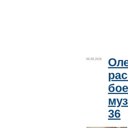
Оле
06.08.2026
рас
бое
му
36