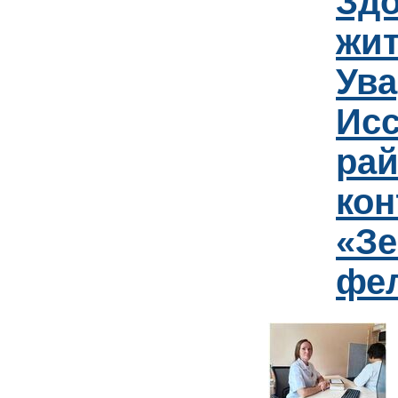
Зд
жит
Ув
Исс
рай
кон
«Зе
фе