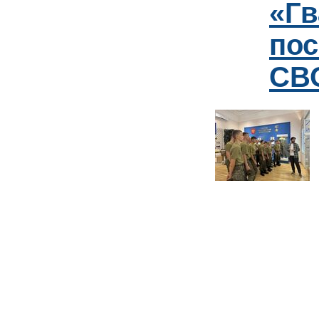
«Гв
пос
СВО