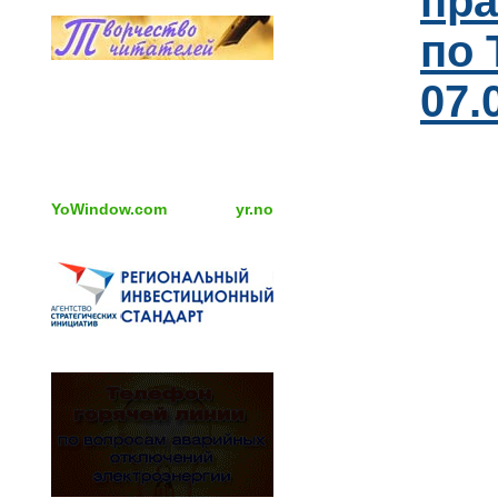
пра
по 
07.
YoWindow.com
yr.no