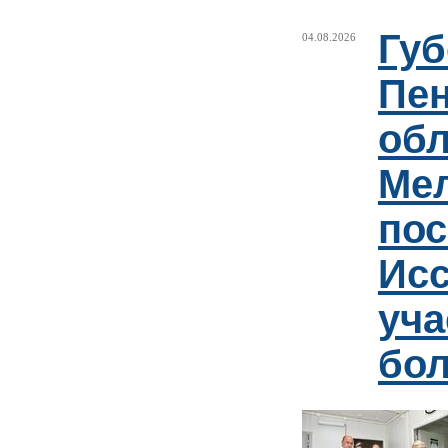
Губ
04.08.2026
Пен
обл
Ме
пос
Ис
уча
бо