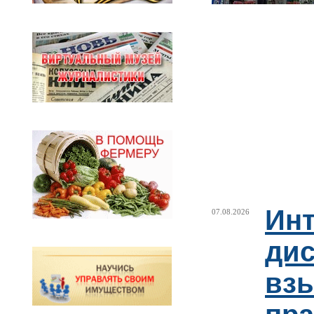
Ин
07.08.2026
ди
взы