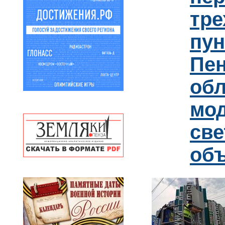
тре
пун
Пен
обл
мо
св
об