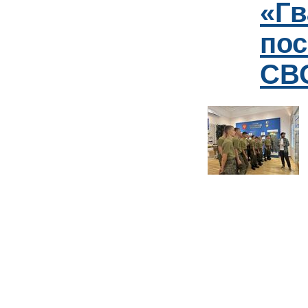
«Гв
пос
СВО