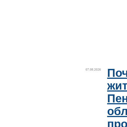
Поч
07.08.2026
жи
Пен
об
пр