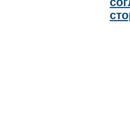
со
сто