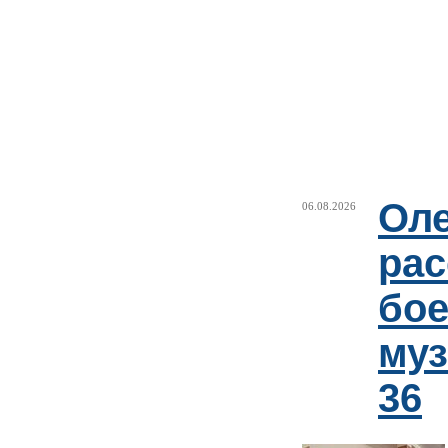
Оле
06.08.2026
рас
бое
му
36