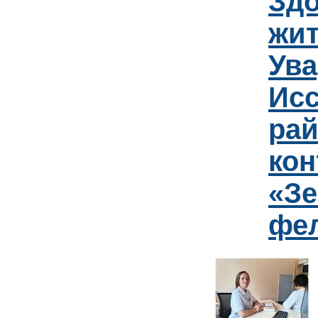
Зд
жит
Ув
Исс
рай
кон
«Зе
фе