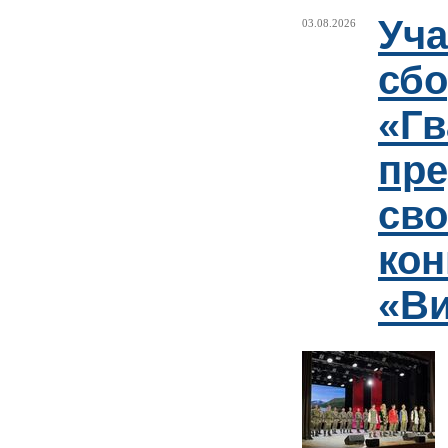
Уча
03.08.2026
сб
«Гв
пр
сво
кон
«Ви