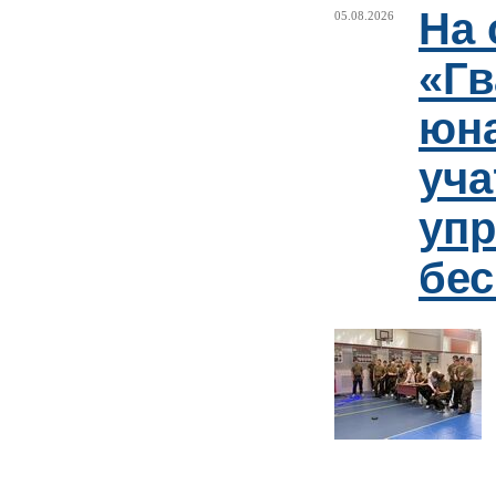
На 
05.08.2026
«Гв
юн
уча
упр
бе