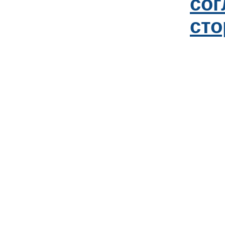
со
сто