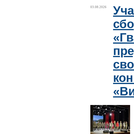
Уча
03.08.2026
сб
«Гв
пр
сво
кон
«Ви