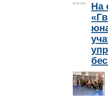
На 
05.08.2026
«Гв
юн
уча
упр
бе