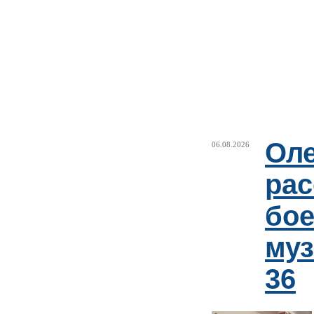
Оле
06.08.2026
рас
бое
му
36