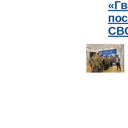
«Гв
пос
СВО