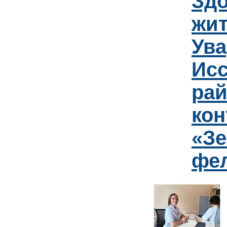
Зд
жит
Ув
Исс
рай
кон
«Зе
фе