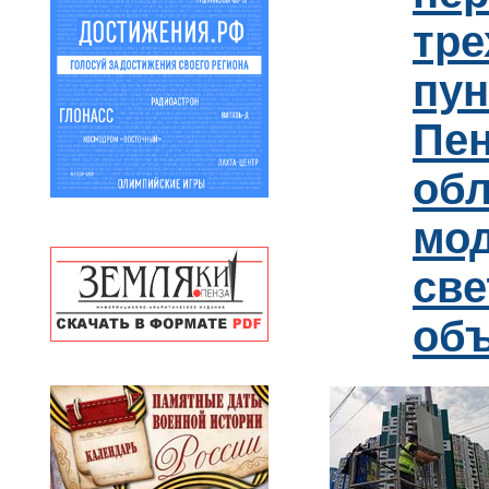
тре
пун
Пен
обл
мо
св
об