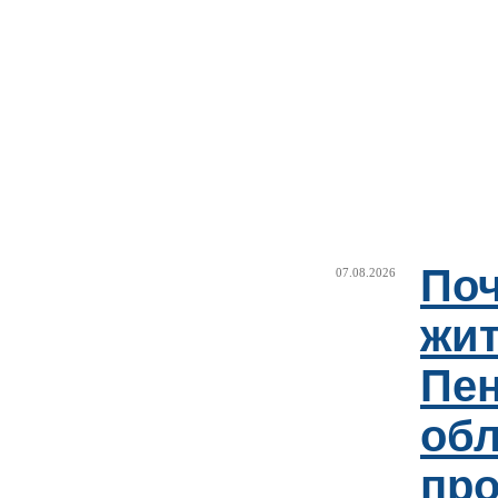
Поч
07.08.2026
жи
Пен
об
пр