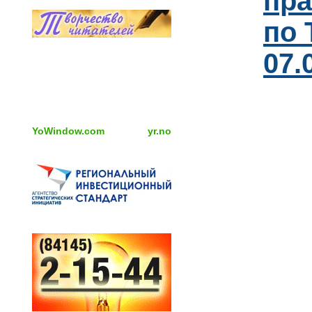
пра
по 
07.
YoWindow.com
yr.no