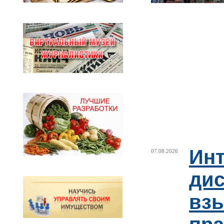
Ин
07.08.2026
ди
взы