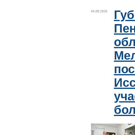
Губ
04.08.2026
Пен
обл
Ме
пос
Ис
уча
бо