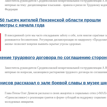
Заместитель руководителя Средневолжской межрегиональной гострудинспекции А.Н
интервью на тему: дисциплинарные взыскания - правила и риски по Трудовому коде
Федерации
350 тысяч жителей Пензенской области прошли
мотры с начала года
В повседневной суете мы часто откладываем заботу о себе, хотя многие серьёзные 
развиваются бессимптомно. Регулярная диспансеризация по нацпроекту «Продолжит
жизнь» позволяет вовремя выявить скрытые угрозы здоровью.
жение трудового договора по соглашению сторон
Заместитель руководителя Средневолжской межрегиональной гострудинспекции А.Н
интервью по вопросам, касающимся расторжения трудового договора по соглашени
нисов рассказал о зале боевой славы в музее ш
Глава Пензы Олег Денисов рассказал в своих аккаунтах в социальных сетях («МАХ»
«Одноклассники») о реализации грантов в форме субсидий на поддержку социально
молодежных инициатив.