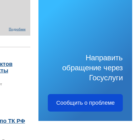
Подробнее
Направить
нктов
обращение через
кты
Госуслуги
ют
Сообщить о проблеме
по ТК РФ