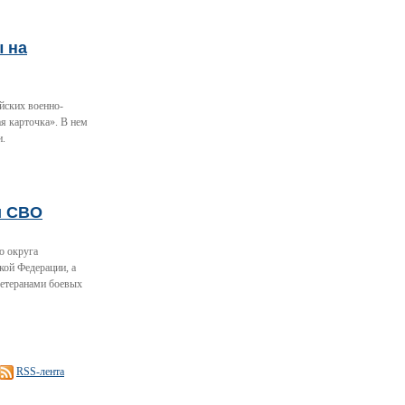
ы на
йских военно-
я карточка». В нем
и.
и СВО
о округа
кой Федерации, а
ветеранами боевых
RSS-лента