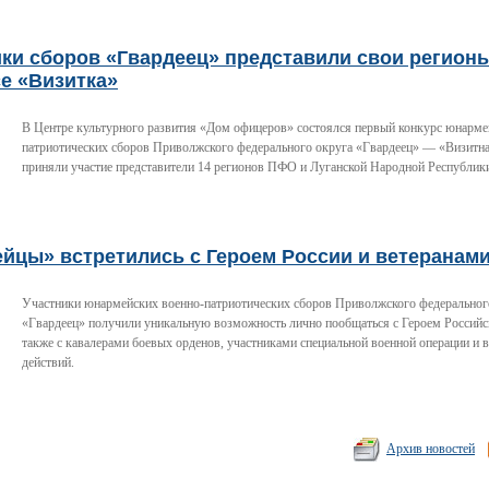
ки сборов «Гвардеец» представили свои регион
е «Визитка»
В Центре культурного развития «Дом офицеров» состоялся первый конкурс юнарме
патриотических сборов Приволжского федерального округа «Гвардеец» — «Визитна
приняли участие представители 14 регионов ПФО и Луганской Народной Республик
ейцы» встретились с Героем России и ветеранам
Участники юнармейских военно-патриотических сборов Приволжского федеральног
«Гвардеец» получили уникальную возможность лично пообщаться с Героем Российс
также с кавалерами боевых орденов, участниками специальной военной операции и 
действий.
Архив новостей