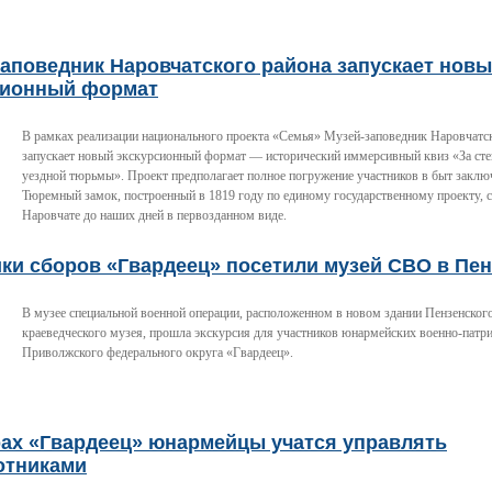
аповедник Наровчатского района запускает нов
сионный формат
В рамках реализации национального проекта «Семья» Музей-заповедник Наровчатс
запускает новый экскурсионный формат — исторический иммерсивный квиз «За ст
уездной тюрьмы». Проект предполагает полное погружение участников в быт заклю
Тюремный замок, построенный в 1819 году по единому государственному проекту, 
Наровчате до наших дней в первозданном виде.
ки сборов «Гвардеец» посетили музей СВО в Пен
В музее специальной военной операции, расположенном в новом здании Пензенского
краеведческого музея, прошла экскурсия для участников юнармейских военно-патр
Приволжского федерального округа «Гвардеец».
рах «Гвардеец» юнармейцы учатся управлять
отниками