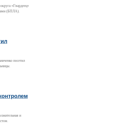
 округа «Гвардеец»
тами (БПЛА).
тил
ьниченко посетил
льницы.
 контролем
олжительная и
стом.