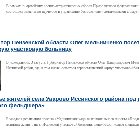
В рамках юнармейских военно-патриотических сборов Приволжского федерального
состоялись занятия по изучению и управлению беспилотными летательными аппара
атор Пензенской области Олег Мельниченко посе
кую участковую больницу
В понедельник, 3 августа, Губернатор Пензенской области Олег Владимирович Мел
Иссинский район, где, в том числе, осмотрел терапевтический корпус участковой бо
е жителей села Уварово Иссинского района под
ого фельдшера»
Благодаря реализации проекта «Медицинские кадры» национального проекта «Прод
активная жизнь», штат Иссинской участковой больницы пополнился новым специали