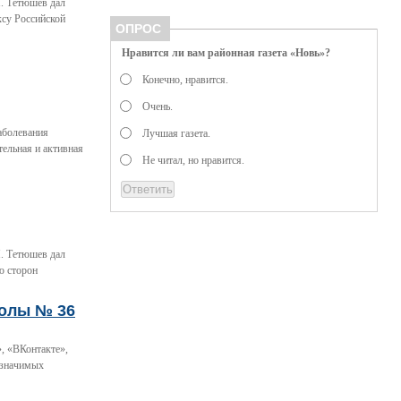
. Тетюшев дал
ксу Российской
ОПРОС
Нравится ли вам районная газета «Новь»?
Конечно, нравится.
Очень.
заболевания
Лучшая газета.
ельная и активная
Не читал, но нравится.
. Тетюшев дал
ю сторон
колы № 36
, «ВКонтакте»,
 значимых