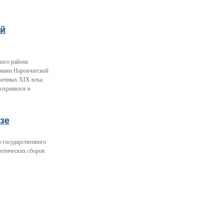
ый
кого района
енами Наровчатской
ченных XIX века.
сохранился в
зе
 государственного
иотических сборов