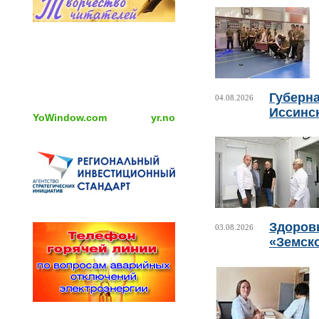
Губерн
04.08.2026
Иссинс
YoWindow.com
yr.no
Здоровь
03.08.2026
«Земск