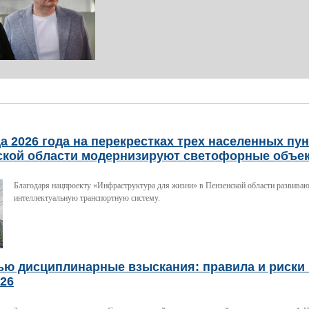
а 2026 года на перекрестках трех населенных пу
ской области модернизируют светофорные объе
Благодаря нацпроекту «Инфраструктура для жизни» в Пензенской области развива
интеллектуальную транспортную систему.
ью дисциплинарные взыскания: правила и риски 
026