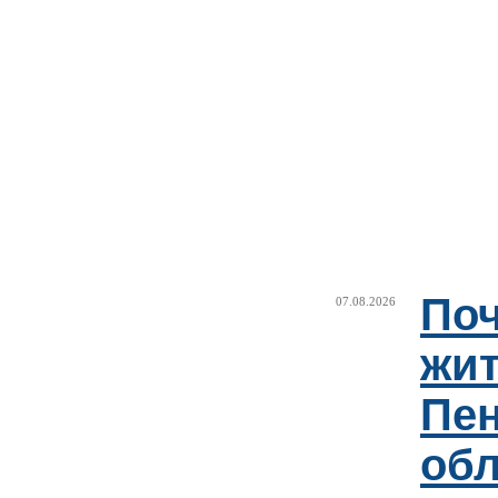
Поч
07.08.2026
жи
Пен
об