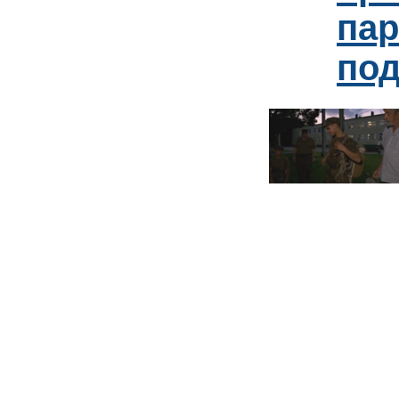
па
под