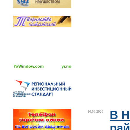
YoWindow.com
yr.no
В Н
10.08.2026
рай