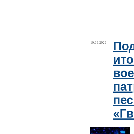
По
10.08.2026
ито
вое
пат
пес
«Гв