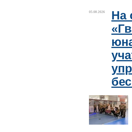
На 
05.08.2026
«Гв
юн
уча
упр
бе