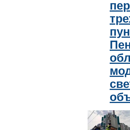
пер
тре
пун
Пен
обл
мо
св
об