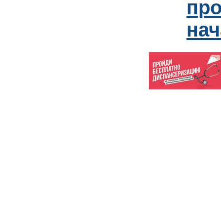
пр
нач