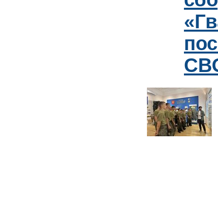
«Гв
пос
СВО