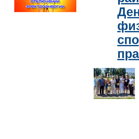
Де
физ
сп
пр