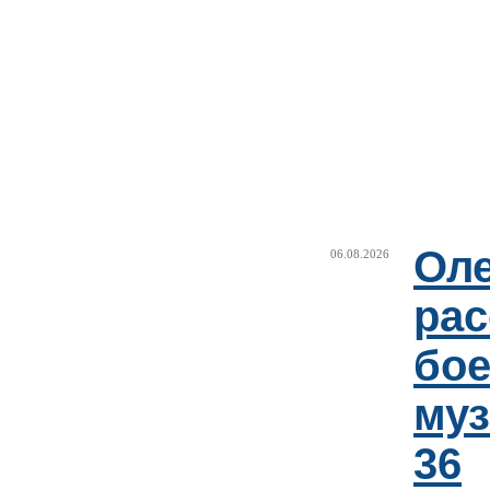
Оле
06.08.2026
рас
бое
му
36