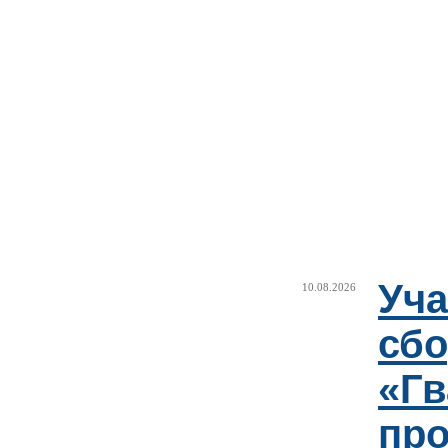
Уча
10.08.2026
сб
«Гв
про