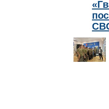
«Гв
пос
СВО