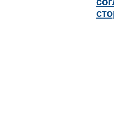
со
сто