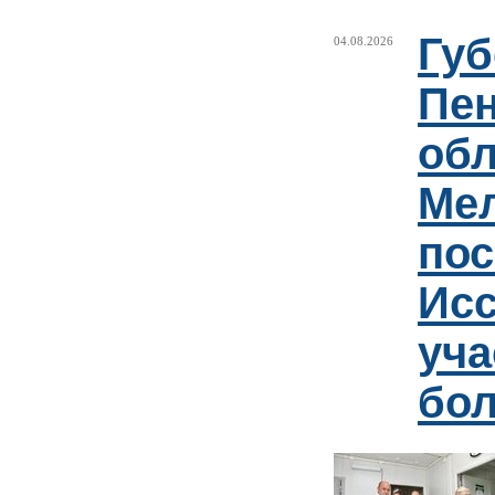
Губ
04.08.2026
Пен
обл
Ме
пос
Ис
уча
бо