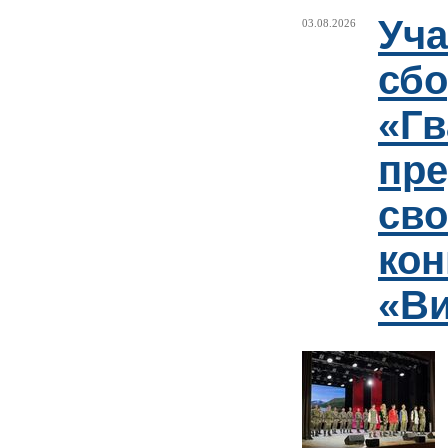
Уча
03.08.2026
сб
«Гв
пр
сво
кон
«Ви