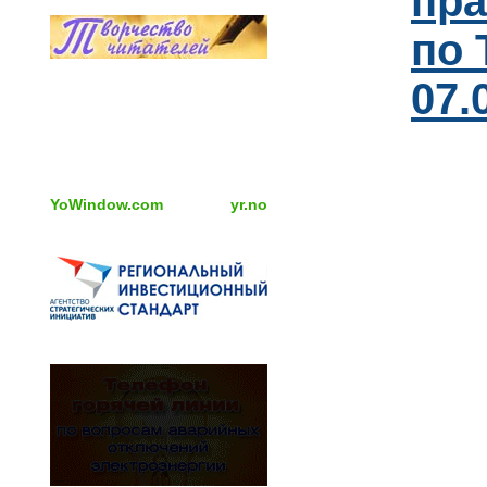
пра
по 
07.
YoWindow.com
yr.no