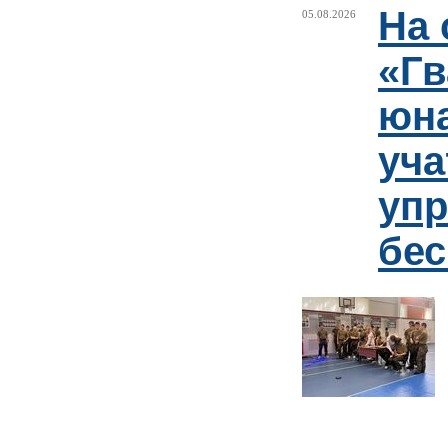
На 
05.08.2026
«Гв
юн
уча
упр
бе