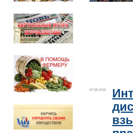
Ин
07.08.2026
ди
взы