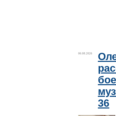
Оле
06.08.2026
рас
бое
му
36