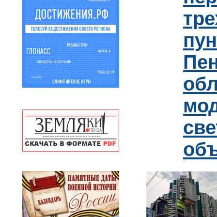
тре
пун
Пен
обл
мо
св
об