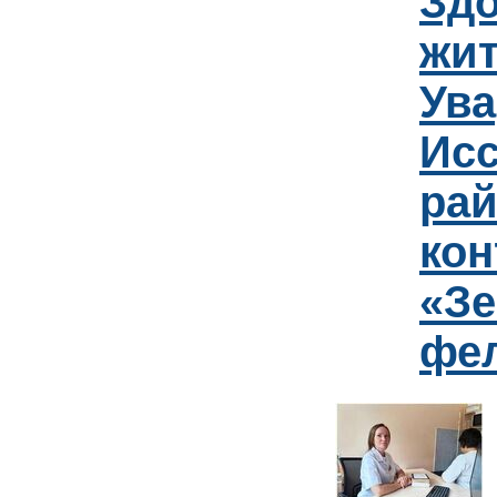
Зд
жит
Ув
Исс
рай
кон
«Зе
фе