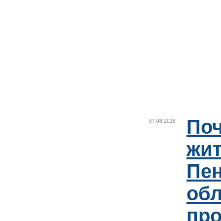
Поч
07.08.2026
жи
Пен
об
пр