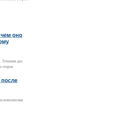
 чем оно
ому
. Тетюшев дал
ю сторон
 после
ла комплексная