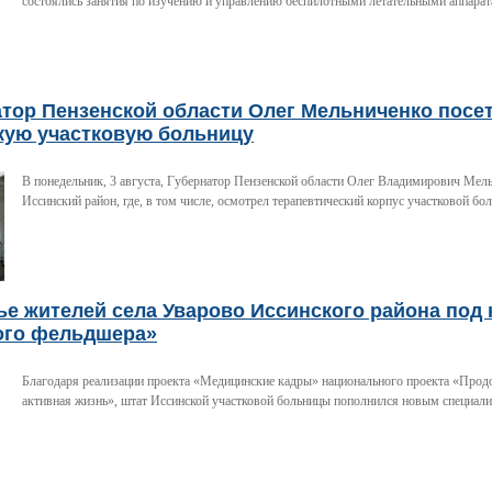
состоялись занятия по изучению и управлению беспилотными летательными аппара
атор Пензенской области Олег Мельниченко посе
кую участковую больницу
В понедельник, 3 августа, Губернатор Пензенской области Олег Владимирович Мел
Иссинский район, где, в том числе, осмотрел терапевтический корпус участковой бо
е жителей села Уварово Иссинского района под
ого фельдшера»
Благодаря реализации проекта «Медицинские кадры» национального проекта «Прод
активная жизнь», штат Иссинской участковой больницы пополнился новым специали