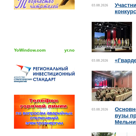
Участни
03.08.2026
конкурс
YoWindow.com
yr.no
«Гвард
03.08.2026
Основно
03.08.2026
вузы пр
Мельни