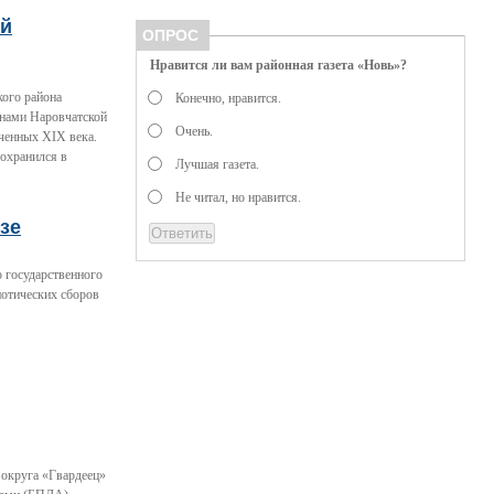
ый
ОПРОС
Нравится ли вам районная газета «Новь»?
кого района
Конечно, нравится.
енами Наровчатской
Очень.
ченных XIX века.
сохранился в
Лучшая газета.
Не читал, но нравится.
зе
 государственного
иотических сборов
 округа «Гвардеец»