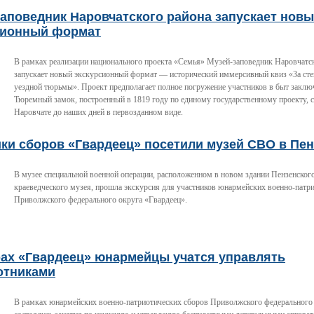
аповедник Наровчатского района запускает нов
сионный формат
В рамках реализации национального проекта «Семья» Музей-заповедник Наровчатс
запускает новый экскурсионный формат — исторический иммерсивный квиз «За ст
уездной тюрьмы». Проект предполагает полное погружение участников в быт заклю
Тюремный замок, построенный в 1819 году по единому государственному проекту, 
Наровчате до наших дней в первозданном виде.
ки сборов «Гвардеец» посетили музей СВО в Пен
В музее специальной военной операции, расположенном в новом здании Пензенского
краеведческого музея, прошла экскурсия для участников юнармейских военно-патр
Приволжского федерального округа «Гвардеец».
рах «Гвардеец» юнармейцы учатся управлять
отниками
В рамках юнармейских военно-патриотических сборов Приволжского федерального