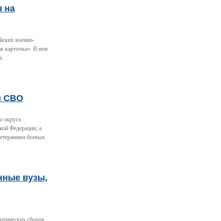
ы на
йских военно-
я карточка». В нем
и.
и СВО
о округа
кой Федерации, а
ветеранами боевых
нные вузы,
отических сборов