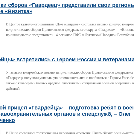
ки сборов «Гвардеец» представили свои регион
е «Визитка»
В Центре культурного развития «Дом офицеров» состоялся первый конкурс юнарме
патриотических сборов Приволжского федерального округа «Гвардеец» — «Визитна
приняли участие представители 14 регионов ПФО и Луганской Народной Республик
ейцы» встретились с Героем России и ветеранам
Участники юнармейских военно-патриотических сборов Приволжского федеральног
«Гвардеец» получили уникальную возможность лично пообщаться с Героем Российс
также с кавалерами боевых орденов, участниками специальной военной операции и 
действий.
й прицел «Гвардейца» – подготовка ребят в вое
авоохранительных органов и спецслужб, – Олег
ченко
В Пензе состоялась торжественная церемония открытия Юнармейских военно–патри