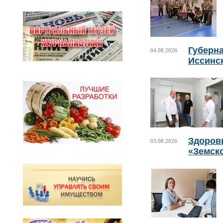
Губерн
04.08.2026
Иссинс
Здоровь
03.08.2026
«Земск