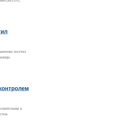
тами (БПЛА).
тил
ьниченко посетил
льницы.
 контролем
олжительная и
стом.