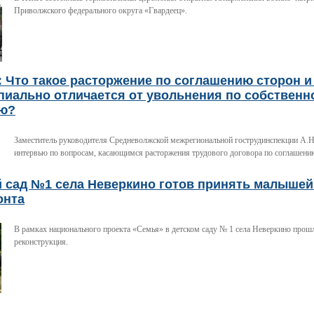
Приволжского федерального округа «Гвардеец».
 Что такое расторжение по соглашению сторон и
пиально отличается от увольнения по собственн
ю?
Заместитель руководителя Средневолжской межрегиональной гострудинспекции А.Н
интервью по вопросам, касающимся расторжения трудового договора по соглашени
й сад №1 села Неверкино готов принять малышей
онта
В рамках национального проекта «Семья» в детском саду № 1 села Неверкино прош
реконструкция.