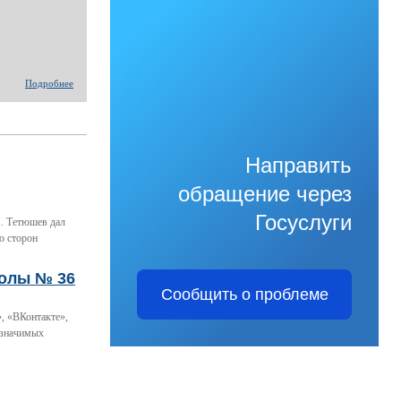
Подробнее
Направить
обращение через
Госуслуги
. Тетюшев дал
ю сторон
колы № 36
Сообщить о проблеме
, «ВКонтакте»,
 значимых