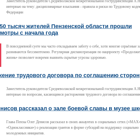
Заместитель руководителя Средневолжской межрегиональной гострудинспекции А.Н
интервью на тему: дисциплинарные взыскания - правила и риски по Трудовому коде
Федерации
350 тысяч жителей Пензенской области прошли
мотры с начала года
В повседневной суете мы часто откладываем заботу о себе, хотя многие серьёзные 
развиваются бессимптомно. Регулярная диспансеризация по нацпроекту «Продолжит
жизнь» позволяет вовремя выявить скрытые угрозы здоровью.
жение трудового договора по соглашению сторон
Заместитель руководителя Средневолжской межрегиональной гострудинспекции А.Н
интервью по вопросам, касающимся расторжения трудового договора по соглашени
нисов рассказал о зале боевой славы в музее ш
Глава Пензы Олег Денисов рассказал в своих аккаунтах в социальных сетях («МАХ»
«Одноклассники») о реализации грантов в форме субсидий на поддержку социально
молодежных инициатив.