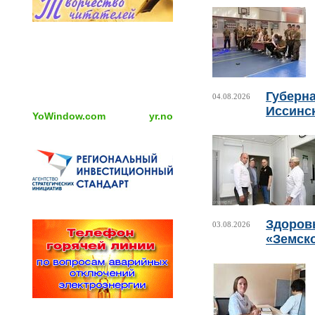
Губерн
04.08.2026
Иссинс
YoWindow.com
yr.no
Здоровь
03.08.2026
«Земск