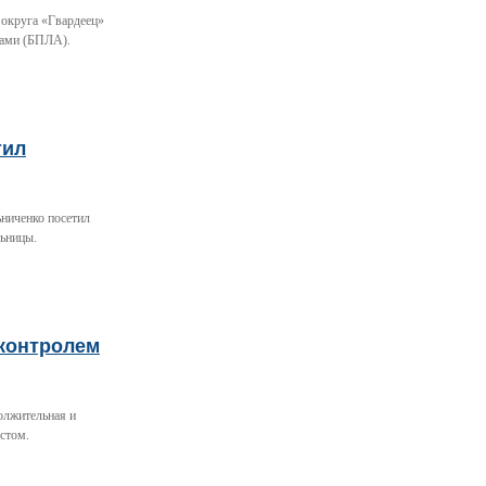
 округа «Гвардеец»
тами (БПЛА).
тил
ьниченко посетил
льницы.
 контролем
олжительная и
стом.