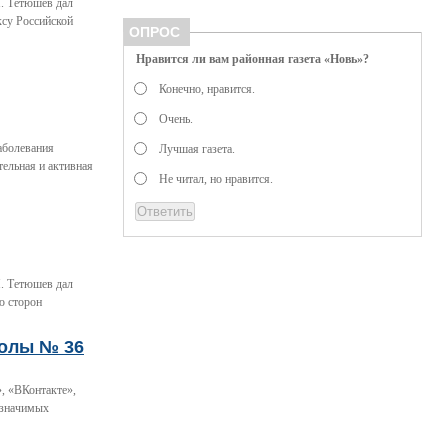
. Тетюшев дал
ксу Российской
ОПРОС
Нравится ли вам районная газета «Новь»?
Конечно, нравится.
Очень.
заболевания
Лучшая газета.
ельная и активная
Не читал, но нравится.
. Тетюшев дал
ю сторон
колы № 36
, «ВКонтакте»,
 значимых