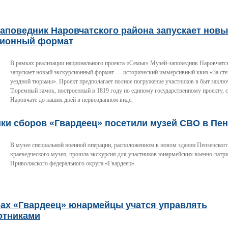
аповедник Наровчатского района запускает нов
сионный формат
В рамках реализации национального проекта «Семья» Музей-заповедник Наровчатс
запускает новый экскурсионный формат — исторический иммерсивный квиз «За ст
уездной тюрьмы». Проект предполагает полное погружение участников в быт заклю
Тюремный замок, построенный в 1819 году по единому государственному проекту, 
Наровчате до наших дней в первозданном виде.
ки сборов «Гвардеец» посетили музей СВО в Пен
В музее специальной военной операции, расположенном в новом здании Пензенского
краеведческого музея, прошла экскурсия для участников юнармейских военно-патр
Приволжского федерального округа «Гвардеец».
рах «Гвардеец» юнармейцы учатся управлять
отниками