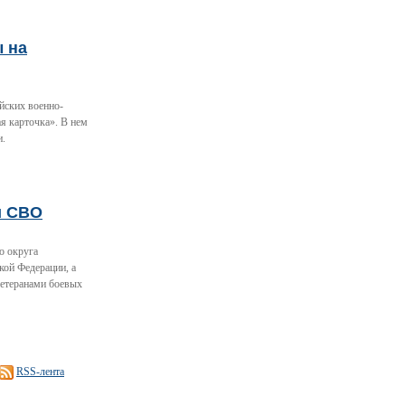
ы на
йских военно-
я карточка». В нем
и.
и СВО
о округа
кой Федерации, а
ветеранами боевых
RSS-лента