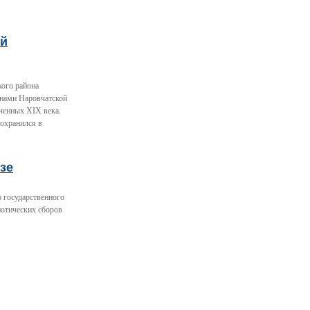
ый
кого района
енами Наровчатской
ченных XIX века.
сохранился в
зе
 государственного
иотических сборов