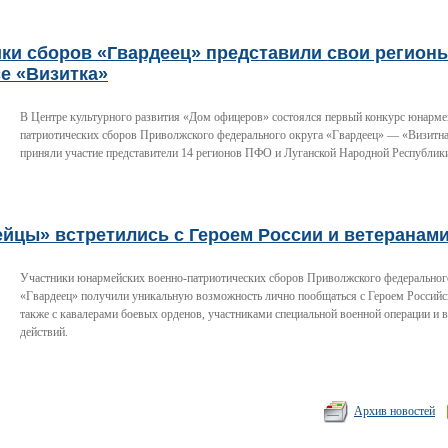
ки сборов «Гвардеец» представили свои регион
е «Визитка»
В Центре культурного развития «Дом офицеров» состоялся первый конкурс юнарме
патриотических сборов Приволжского федерального округа «Гвардеец» — «Визитна
приняли участие представители 14 регионов ПФО и Луганской Народной Республик
ейцы» встретились с Героем России и ветеранам
Участники юнармейских военно-патриотических сборов Приволжского федеральног
«Гвардеец» получили уникальную возможность лично пообщаться с Героем Российс
также с кавалерами боевых орденов, участниками специальной военной операции и 
действий.
Архив новостей