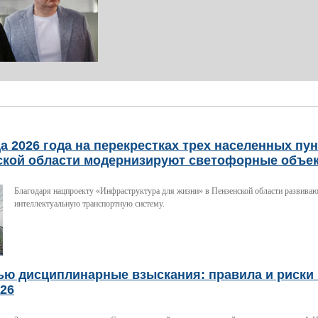
а 2026 года на перекрестках трех населенных пу
ской области модернизируют светофорные объе
Благодаря нацпроекту «Инфраструктура для жизни» в Пензенской области развива
интеллектуальную транспортную систему.
ью дисциплинарные взыскания: правила и риски 
026