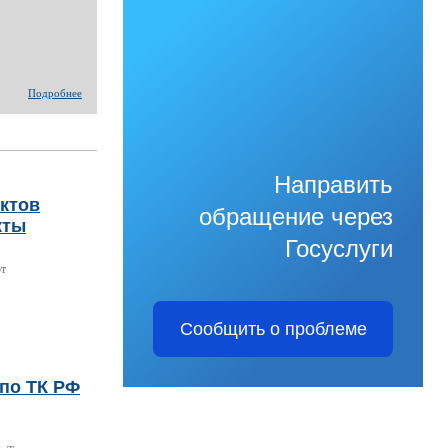
Подробнее
Направить
нктов
обращение через
кты
Госуслуги
ют
Сообщить о проблеме
по ТК РФ