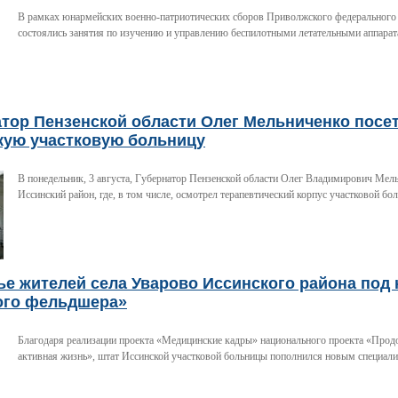
В рамках юнармейских военно-патриотических сборов Приволжского федерального
состоялись занятия по изучению и управлению беспилотными летательными аппара
атор Пензенской области Олег Мельниченко посе
кую участковую больницу
В понедельник, 3 августа, Губернатор Пензенской области Олег Владимирович Мел
Иссинский район, где, в том числе, осмотрел терапевтический корпус участковой бо
е жителей села Уварово Иссинского района под
ого фельдшера»
Благодаря реализации проекта «Медицинские кадры» национального проекта «Прод
активная жизнь», штат Иссинской участковой больницы пополнился новым специали