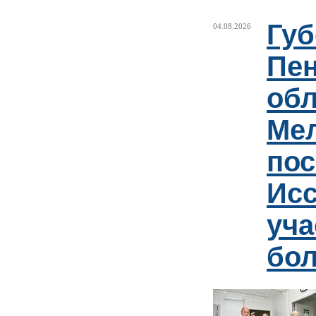
Губ
04.08.2026
Пен
обл
Ме
пос
Ис
уча
бо