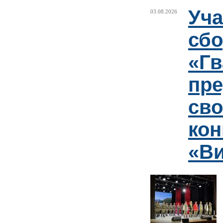
Уча
03.08.2026
сб
«Гв
пр
сво
кон
«Ви