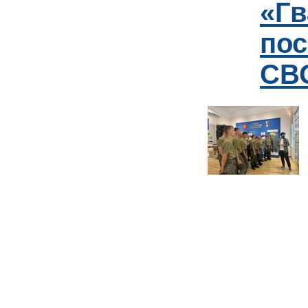
«Гв
пос
СВО