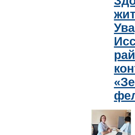
Зд
жит
Ув
Исс
рай
кон
«Зе
фе