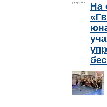
На 
05.08.2026
«Гв
юн
уча
упр
бе