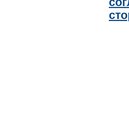
со
сто