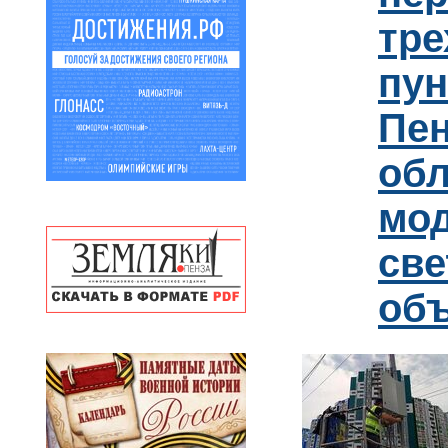
тре
пун
Пен
обл
мо
св
об