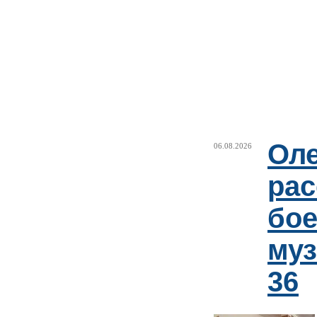
Оле
06.08.2026
рас
бое
му
36