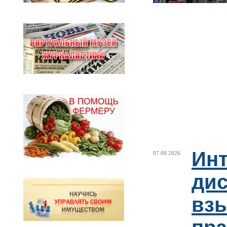
Ин
07.08.2026
ди
взы