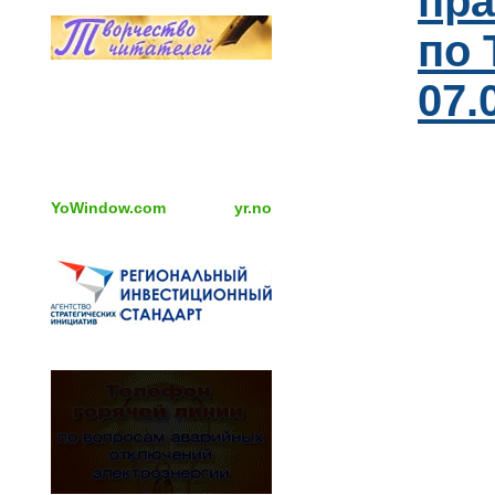
пра
по 
07.
YoWindow.com
yr.no