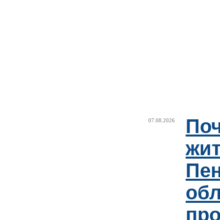
Поч
07.08.2026
жи
Пен
об
пр