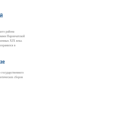
ый
кого района
енами Наровчатской
ченных XIX века.
сохранился в
зе
 государственного
иотических сборов