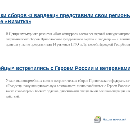
ки сборов «Гвардеец» представили свои регион
е «Визитка»
В Центре культурного развития «Дом офицеров» состоялся первый конкурс юнарме
патриотических сборов Приволжского федерального округа «Гвардеец» — «Визитна
приняли участие представители 14 регионов ПФО и Луганской Народной Республик
ейцы» встретились с Героем России и ветеранам
Участники юнармейских военно-патриотических сборов Приволжского федеральног
«Гвардеец» получили уникальную возможность лично пообщаться с Героем Российс
также с кавалерами боевых орденов, участниками специальной военной операции и 
действий.
Архив новостей