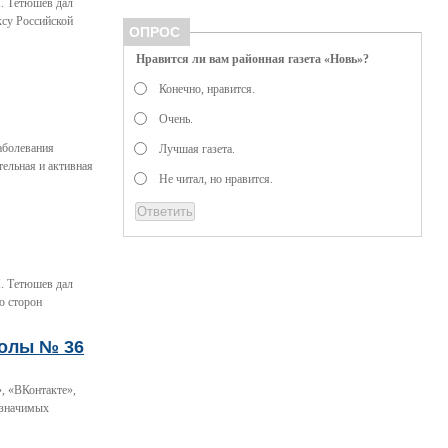
. Тетюшев дал
ксу Российской
ОПРОС
Нравится ли вам районная газета «Новь»?
Конечно, нравится.
Очень.
заболевания
Лучшая газета.
ельная и активная
Не читал, но нравится.
. Тетюшев дал
ю сторон
колы № 36
, «ВКонтакте»,
 значимых