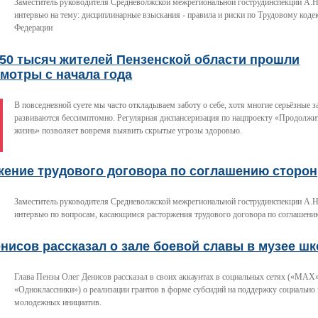
Заместитель руководителя Средневолжской межрегиональной гострудинспекции А.Н
интервью на тему: дисциплинарные взыскания - правила и риски по Трудовому коде
Федерации
350 тысяч жителей Пензенской области прошли
мотры с начала года
В повседневной суете мы часто откладываем заботу о себе, хотя многие серьёзные 
развиваются бессимптомно. Регулярная диспансеризация по нацпроекту «Продолжит
жизнь» позволяет вовремя выявить скрытые угрозы здоровью.
жение трудового договора по соглашению сторон
Заместитель руководителя Средневолжской межрегиональной гострудинспекции А.Н
интервью по вопросам, касающимся расторжения трудового договора по соглашени
нисов рассказал о зале боевой славы в музее ш
Глава Пензы Олег Денисов рассказал в своих аккаунтах в социальных сетях («МАХ»
«Одноклассники») о реализации грантов в форме субсидий на поддержку социально
молодежных инициатив.