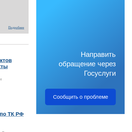
Подробнее
Направить
нктов
обращение через
кты
Госуслуги
ют
Сообщить о проблеме
по ТК РФ