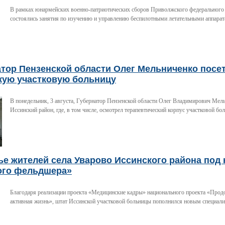
В рамках юнармейских военно-патриотических сборов Приволжского федерального
состоялись занятия по изучению и управлению беспилотными летательными аппара
атор Пензенской области Олег Мельниченко посе
кую участковую больницу
В понедельник, 3 августа, Губернатор Пензенской области Олег Владимирович Мел
Иссинский район, где, в том числе, осмотрел терапевтический корпус участковой бо
е жителей села Уварово Иссинского района под
ого фельдшера»
Благодаря реализации проекта «Медицинские кадры» национального проекта «Прод
активная жизнь», штат Иссинской участковой больницы пополнился новым специали