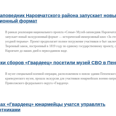
аповедник Наровчатского района запускает нов
сионный формат
В рамках реализации национального проекта «Семья» Музей-заповедник Наровчатс
запускает новый экскурсионный формат — исторический иммерсивный квиз «За ст
уездной тюрьмы». Проект предполагает полное погружение участников в быт заклю
Тюремный замок, построенный в 1819 году по единому государственному проекту, 
Наровчате до наших дней в первозданном виде.
ки сборов «Гвардеец» посетили музей СВО в Пен
В музее специальной военной операции, расположенном в новом здании Пензенского
краеведческого музея, прошла экскурсия для участников юнармейских военно-патр
Приволжского федерального округа «Гвардеец».
рах «Гвардеец» юнармейцы учатся управлять
отниками