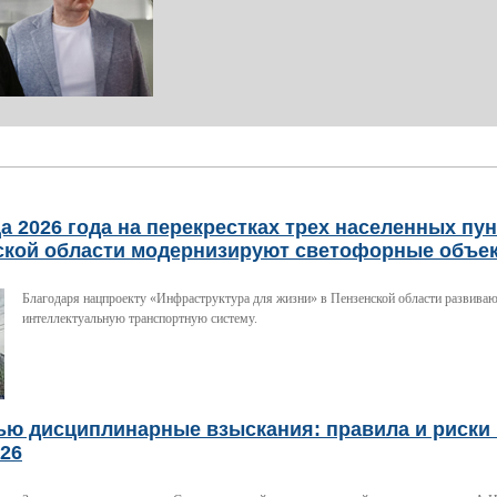
а 2026 года на перекрестках трех населенных пу
ской области модернизируют светофорные объе
Благодаря нацпроекту «Инфраструктура для жизни» в Пензенской области развива
интеллектуальную транспортную систему.
ью дисциплинарные взыскания: правила и риски 
026