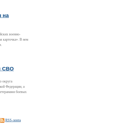
ы на
йских военно-
я карточка». В нем
и.
и СВО
о округа
кой Федерации, а
ветеранами боевых
RSS-лента