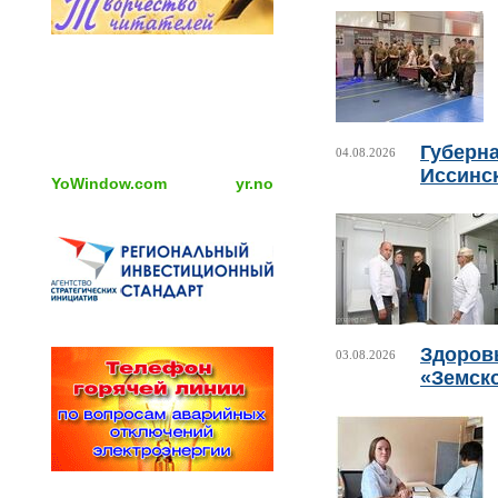
Губерн
04.08.2026
Иссинс
YoWindow.com
yr.no
Здоровь
03.08.2026
«Земск