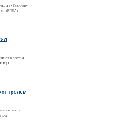
 округа «Гвардеец»
тами (БПЛА).
тил
ьниченко посетил
льницы.
 контролем
олжительная и
стом.