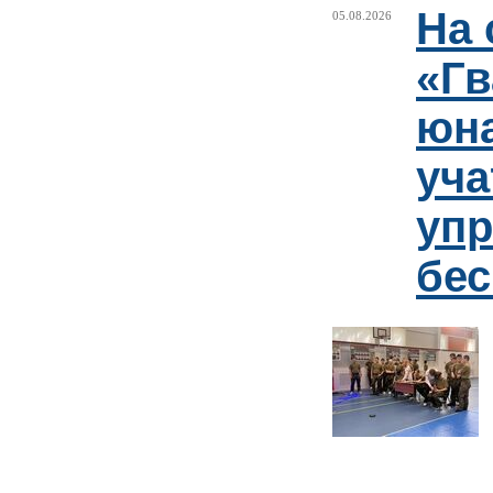
На 
05.08.2026
«Гв
юн
уча
упр
бе