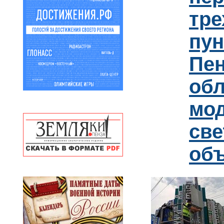
тре
пун
Пен
обл
мо
св
об