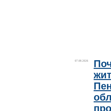
Поч
07.08.2026
жи
Пен
об
пр