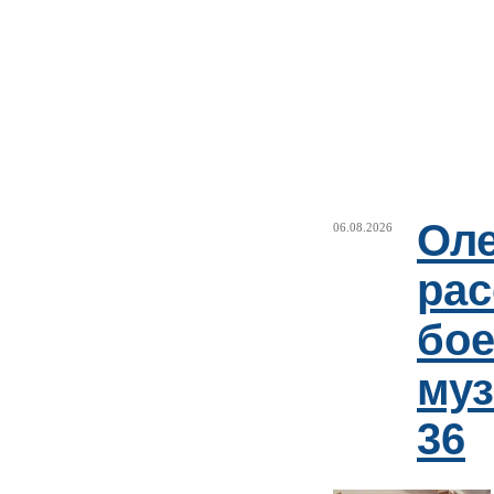
Оле
06.08.2026
рас
бое
му
36