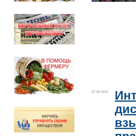
Ин
07.08.2026
ди
взы