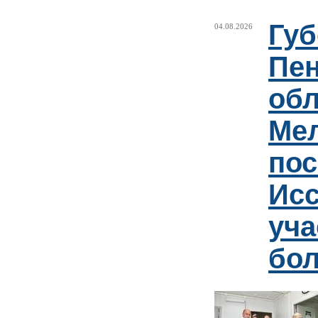
Губ
04.08.2026
Пен
обл
Ме
пос
Ис
уча
бо