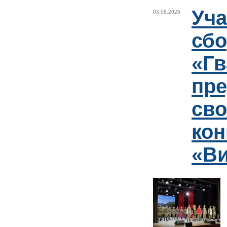
Уча
03.08.2026
сб
«Гв
пр
сво
кон
«Ви