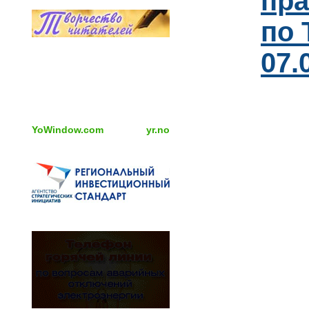
пра
по 
07.
YoWindow.com
yr.no