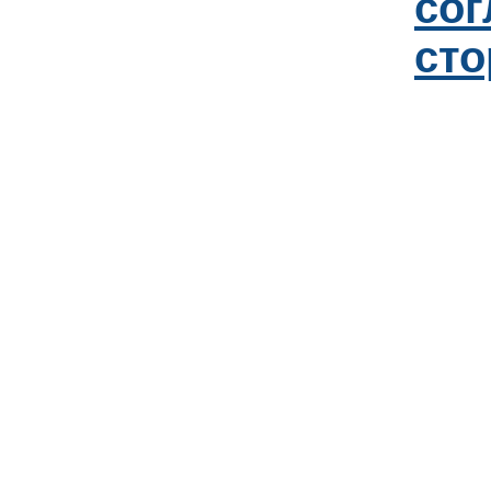
со
сто