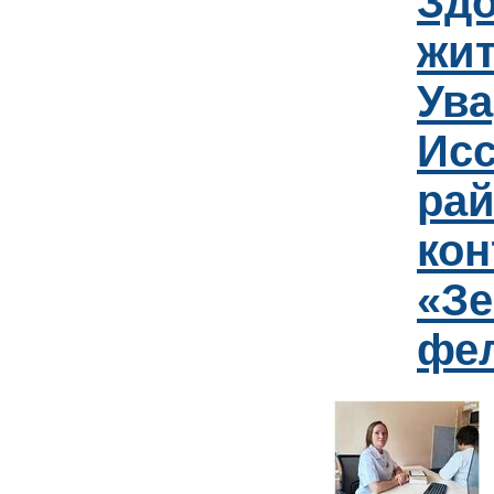
Зд
жит
Ув
Исс
рай
кон
«Зе
фе