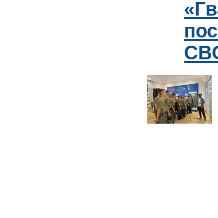
«Гв
пос
СВО