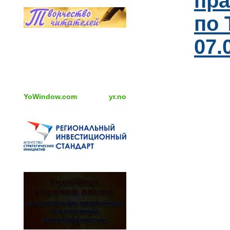
пра
по 
07.
YoWindow.com
yr.no