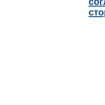
со
сто