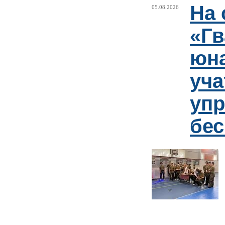
На 
05.08.2026
«Гв
юн
уча
упр
бе