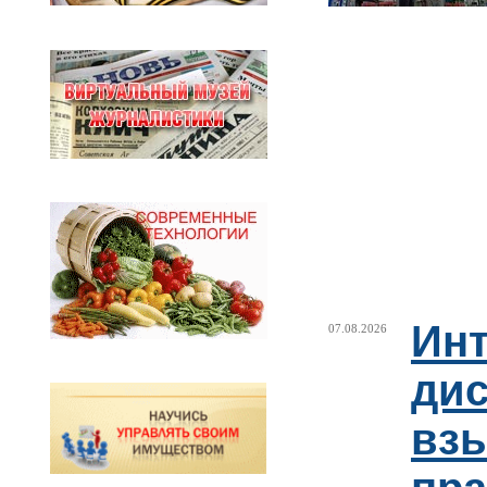
Ин
07.08.2026
ди
взы