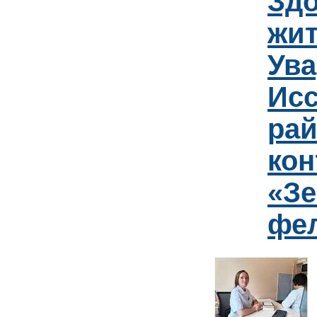
Зд
жит
Ув
Исс
рай
кон
«Зе
фе