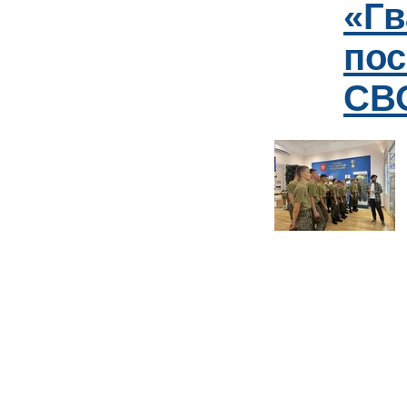
«Гв
пос
СВО