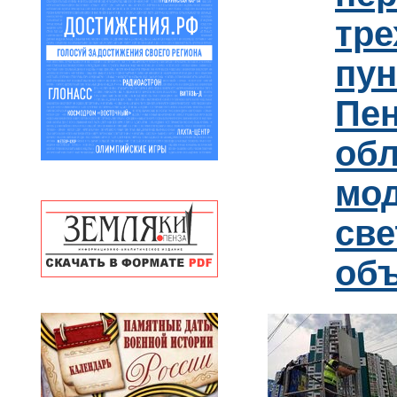
тре
пун
Пен
обл
мо
св
об