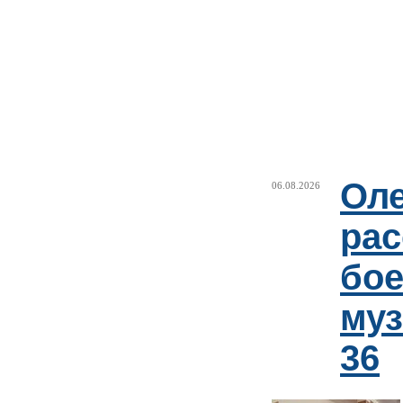
Оле
06.08.2026
рас
бое
му
36