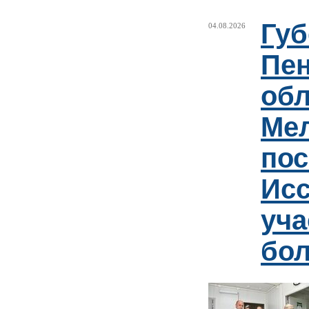
Губ
04.08.2026
Пен
обл
Ме
пос
Ис
уча
бо