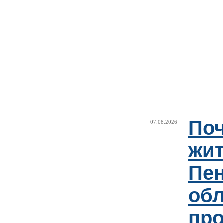
Поч
07.08.2026
жи
Пен
об
пр