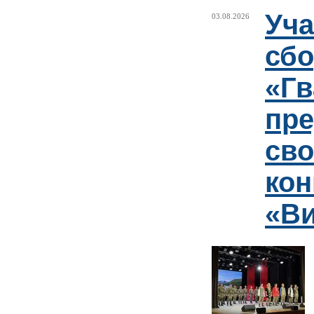
Уча
03.08.2026
сб
«Гв
пр
сво
кон
«Ви