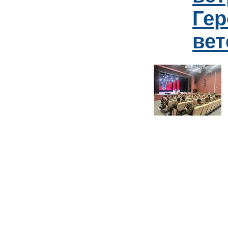
Гер
ве