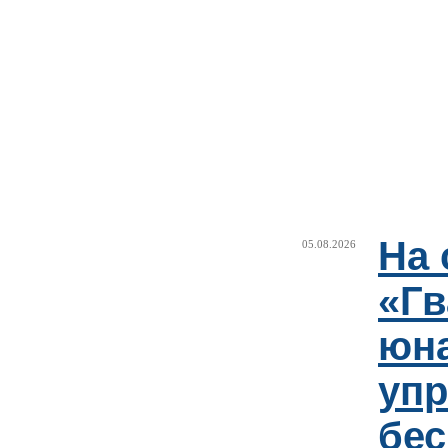
На 
05.08.2026
«Гв
юн
упр
бе