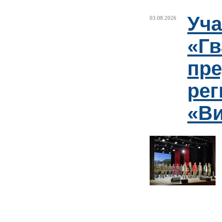
Уча
03.08.2026
«Гв
пре
рег
«Ви