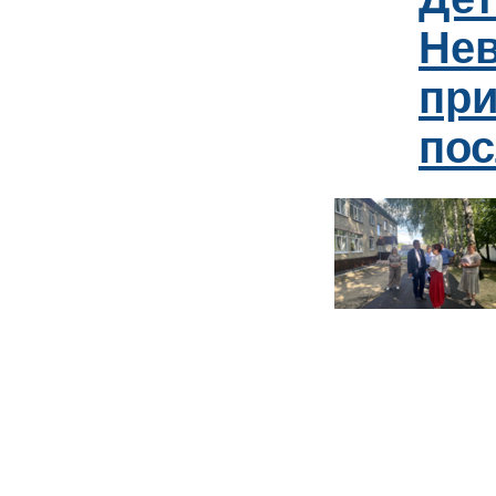
Нев
пр
пос