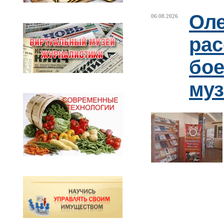
Оле
06.08.2026
рас
бое
муз