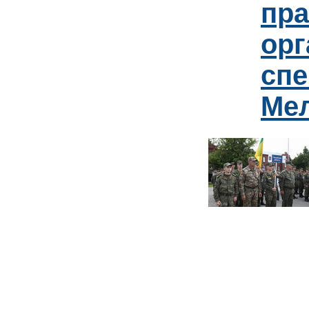
пр
орг
спе
Ме