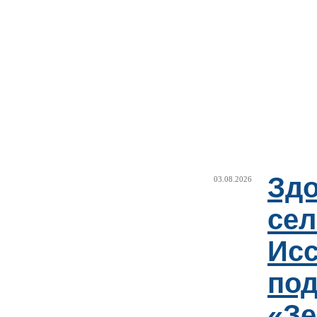
Здо
03.08.2026
сел
Исс
под
«Зе