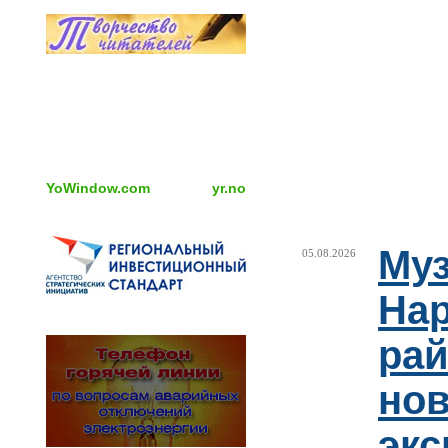
YoWindow.com
yr.no
Муз
05.08.2026
Нар
рай
но
эк