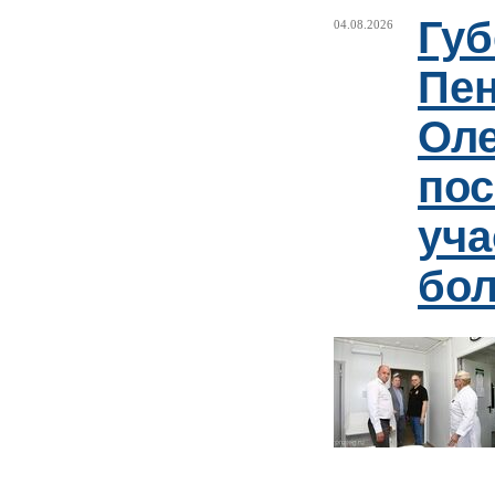
Губ
04.08.2026
Пен
Оле
пос
уча
бо