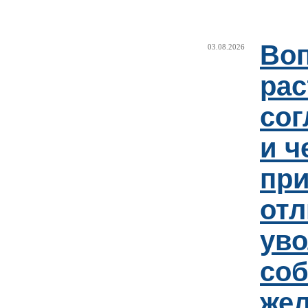
Воп
03.08.2026
рас
сог
и ч
пр
отл
уво
соб
же