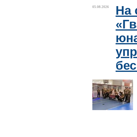
На 
05.08.2026
«Гв
юн
упр
бе