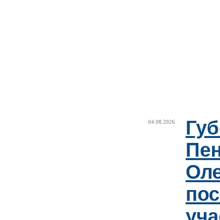
Губ
04.08.2026
Пен
Оле
пос
уча