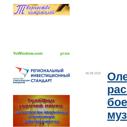
YoWindow.com
yr.no
Оле
06.08.2026
рас
бое
муз