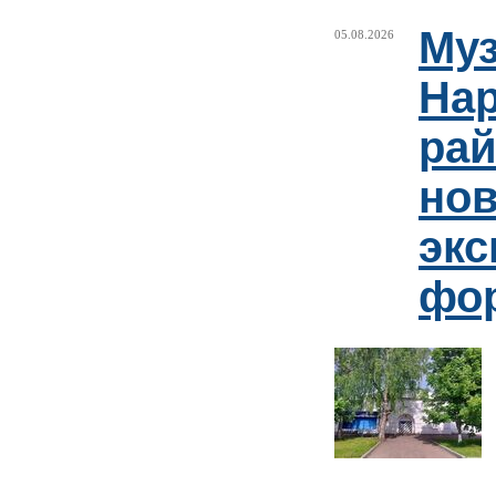
Муз
05.08.2026
Нар
рай
но
эк
фо