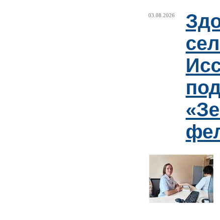
Здо
03.08.2026
сел
Исс
под
«Зе
фе