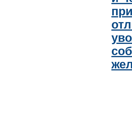
пр
отл
уво
соб
же