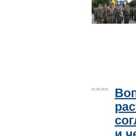
Воп
03.08.2026
рас
сог
и ч