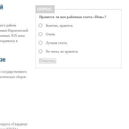
ый
ОПРОС
Нравится ли вам районная газета «Новь»?
кого района
Конечно, нравится.
енами Наровчатской
Очень.
ченных XIX века.
сохранился в
Лучшая газета.
Не читал, но нравится.
зе
 государственного
иотических сборов
 округа «Гвардеец»