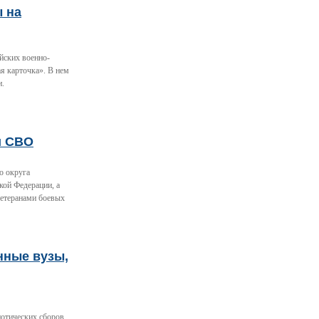
ы на
йских военно-
я карточка». В нем
и.
и СВО
о округа
кой Федерации, а
ветеранами боевых
нные вузы,
отических сборов