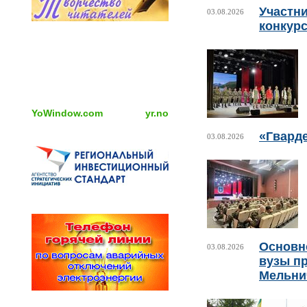
Участни
03.08.2026
конкурс
YoWindow.com
yr.no
«Гвард
03.08.2026
Основно
03.08.2026
вузы пр
Мельни