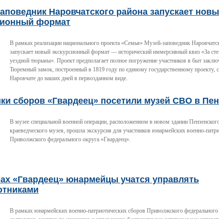
аповедник Наровчатского района запускает нов
сионный формат
В рамках реализации национального проекта «Семья» Музей-заповедник Наровчатс
запускает новый экскурсионный формат — исторический иммерсивный квиз «За ст
уездной тюрьмы». Проект предполагает полное погружение участников в быт заклю
Тюремный замок, построенный в 1819 году по единому государственному проекту, 
Наровчате до наших дней в первозданном виде.
ки сборов «Гвардеец» посетили музей СВО в Пен
В музее специальной военной операции, расположенном в новом здании Пензенского
краеведческого музея, прошла экскурсия для участников юнармейских военно-патр
Приволжского федерального округа «Гвардеец».
рах «Гвардеец» юнармейцы учатся управлять
отниками
В рамках юнармейских военно-патриотических сборов Приволжского федерального