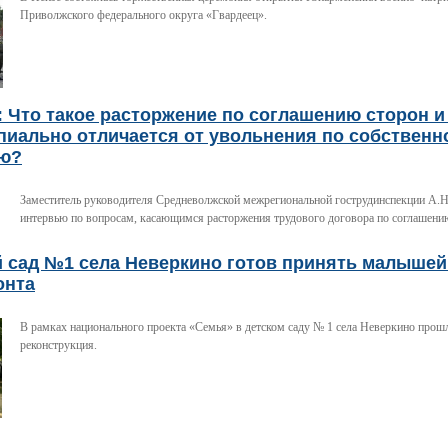
Приволжского федерального округа «Гвардеец».
 Что такое расторжение по соглашению сторон и
пиально отличается от увольнения по собственн
ю?
Заместитель руководителя Средневолжской межрегиональной гострудинспекции А.Н
интервью по вопросам, касающимся расторжения трудового договора по соглашени
й сад №1 села Неверкино готов принять малышей
онта
В рамках национального проекта «Семья» в детском саду № 1 села Неверкино прош
реконструкция.