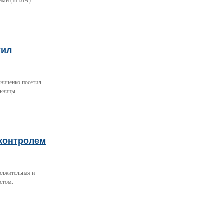
тами (БПЛА).
тил
ьниченко посетил
льницы.
 контролем
олжительная и
стом.