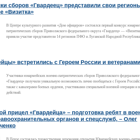
ки сборов «Гвардеец» представили свои регион
е «Визитка»
В Центре культурного развития «Дом офицеров» состоялся первый конкурс юнарме
патриотических сборов Приволжского федерального округа «Гвардеец» — «Визитна
приняли участие представители 14 регионов ПФО и Луганской Народной Республик
ейцы» встретились с Героем России и ветеранам
Участники юнармейских военно-патриотических сборов Приволжского федеральног
«Гвардеец» получили уникальную возможность лично пообщаться с Героем Российс
также с кавалерами боевых орденов, участниками специальной военной операции и 
действий.
й прицел «Гвардейца» – подготовка ребят в вое
авоохранительных органов и спецслужб, – Олег
ченко
В Пензе состоялась торжественная церемония открытия Юнармейских военно–патри