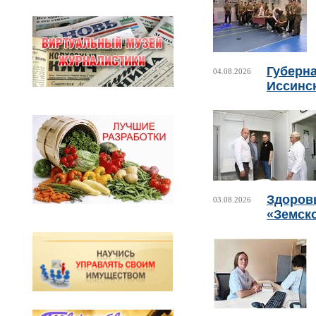
Губерн
04.08.2026
Иссинс
Здоровь
03.08.2026
«Земск