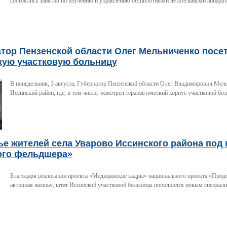
состоялись занятия по изучению и управлению беспилотными летательными аппара
атор Пензенской области Олег Мельниченко посе
кую участковую больницу
В понедельник, 3 августа, Губернатор Пензенской области Олег Владимирович Мел
Иссинский район, где, в том числе, осмотрел терапевтический корпус участковой бо
е жителей села Уварово Иссинского района под
ого фельдшера»
Благодаря реализации проекта «Медицинские кадры» национального проекта «Прод
активная жизнь», штат Иссинской участковой больницы пополнился новым специали