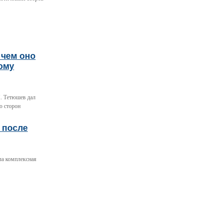
 чем оно
ому
. Тетюшев дал
ю сторон
 после
ла комплексная