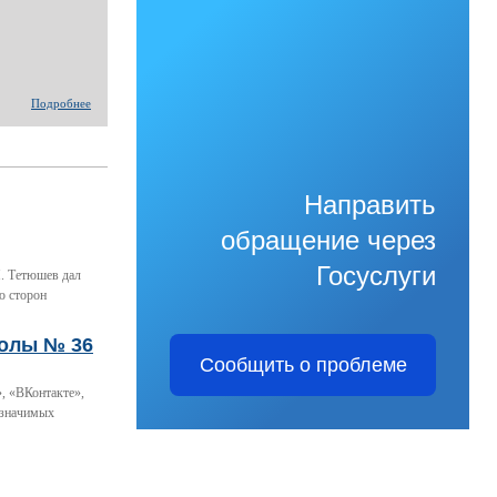
Подробнее
Направить
обращение через
Госуслуги
. Тетюшев дал
ю сторон
колы № 36
Сообщить о проблеме
, «ВКонтакте»,
 значимых