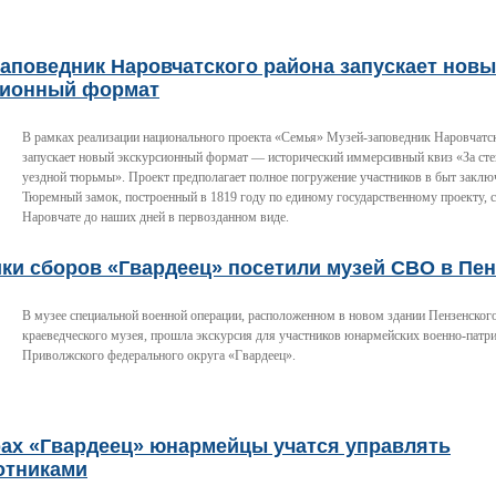
аповедник Наровчатского района запускает нов
сионный формат
В рамках реализации национального проекта «Семья» Музей-заповедник Наровчатс
запускает новый экскурсионный формат — исторический иммерсивный квиз «За ст
уездной тюрьмы». Проект предполагает полное погружение участников в быт заклю
Тюремный замок, построенный в 1819 году по единому государственному проекту, 
Наровчате до наших дней в первозданном виде.
ки сборов «Гвардеец» посетили музей СВО в Пен
В музее специальной военной операции, расположенном в новом здании Пензенского
краеведческого музея, прошла экскурсия для участников юнармейских военно-патр
Приволжского федерального округа «Гвардеец».
рах «Гвардеец» юнармейцы учатся управлять
отниками