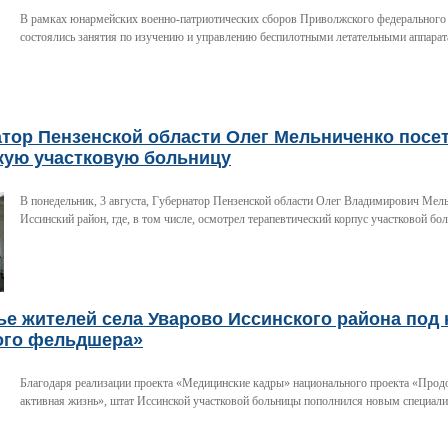
В рамках юнармейских военно-патриотических сборов Приволжского федерального
состоялись занятия по изучению и управлению беспилотными летательными аппара
атор Пензенской области Олег Мельниченко посе
кую участковую больницу
В понедельник, 3 августа, Губернатор Пензенской области Олег Владимирович Мел
Иссинский район, где, в том числе, осмотрел терапевтический корпус участковой бо
е жителей села Уварово Иссинского района под
ого фельдшера»
Благодаря реализации проекта «Медицинские кадры» национального проекта «Прод
активная жизнь», штат Иссинской участковой больницы пополнился новым специали