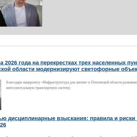
а 2026 года на перекрестках трех населенных пу
ской области модернизируют светофорные объе
Благодаря нацпроекту «Инфраструктура для жизни» в Пензенской области развива
интеллектуальную транспортную систему.
ью дисциплинарные взыскания: правила и риски 
026