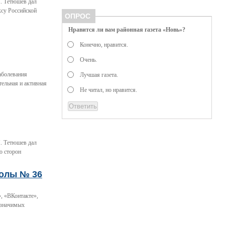
. Тетюшев дал
ксу Российской
ОПРОС
Нравится ли вам районная газета «Новь»?
Конечно, нравится.
Очень.
заболевания
Лучшая газета.
ельная и активная
Не читал, но нравится.
. Тетюшев дал
ю сторон
колы № 36
, «ВКонтакте»,
 значимых