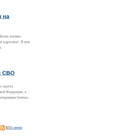
ы на
йских военно-
я карточка». В нем
и.
и СВО
о округа
кой Федерации, а
ветеранами боевых
RSS-лента