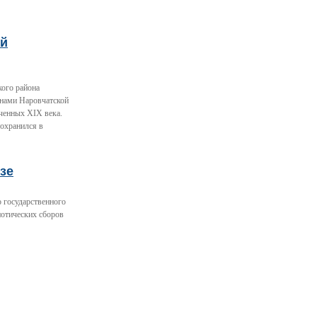
ый
кого района
енами Наровчатской
ченных XIX века.
сохранился в
зе
 государственного
иотических сборов