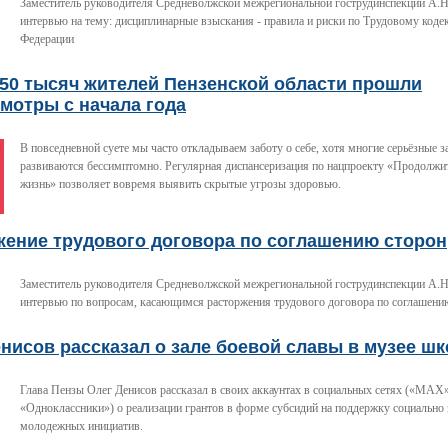
Заместитель руководителя Средневолжской межрегиональной гострудинспекции А.Н
интервью на тему: дисциплинарные взыскания - правила и риски по Трудовому коде
Федерации
350 тысяч жителей Пензенской области прошли
мотры с начала года
В повседневной суете мы часто откладываем заботу о себе, хотя многие серьёзные 
развиваются бессимптомно. Регулярная диспансеризация по нацпроекту «Продолжит
жизнь» позволяет вовремя выявить скрытые угрозы здоровью.
жение трудового договора по соглашению сторон
Заместитель руководителя Средневолжской межрегиональной гострудинспекции А.Н
интервью по вопросам, касающимся расторжения трудового договора по соглашени
нисов рассказал о зале боевой славы в музее ш
Глава Пензы Олег Денисов рассказал в своих аккаунтах в социальных сетях («МАХ»
«Одноклассники») о реализации грантов в форме субсидий на поддержку социально
молодежных инициатив.