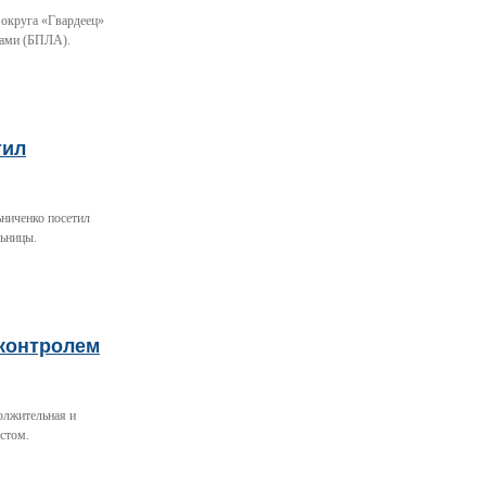
 округа «Гвардеец»
тами (БПЛА).
тил
ьниченко посетил
льницы.
 контролем
олжительная и
стом.