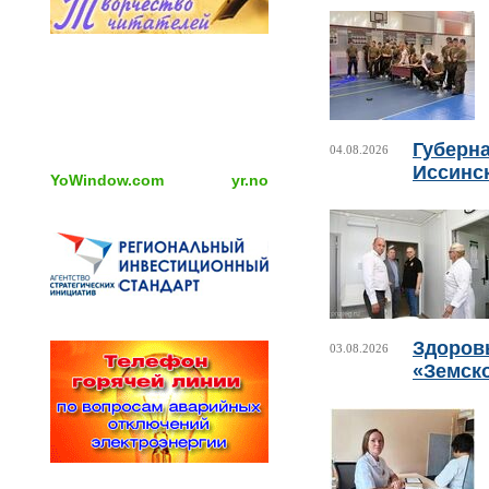
Губерн
04.08.2026
Иссинс
YoWindow.com
yr.no
Здоровь
03.08.2026
«Земск