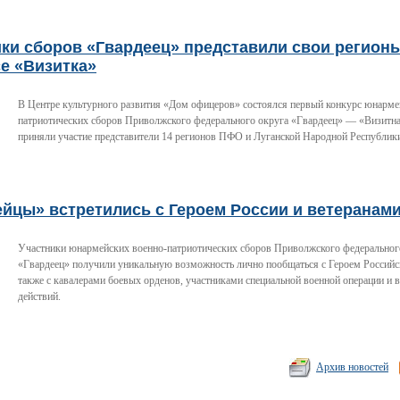
ки сборов «Гвардеец» представили свои регион
е «Визитка»
В Центре культурного развития «Дом офицеров» состоялся первый конкурс юнарме
патриотических сборов Приволжского федерального округа «Гвардеец» — «Визитна
приняли участие представители 14 регионов ПФО и Луганской Народной Республик
ейцы» встретились с Героем России и ветеранам
Участники юнармейских военно-патриотических сборов Приволжского федеральног
«Гвардеец» получили уникальную возможность лично пообщаться с Героем Российс
также с кавалерами боевых орденов, участниками специальной военной операции и 
действий.
Архив новостей