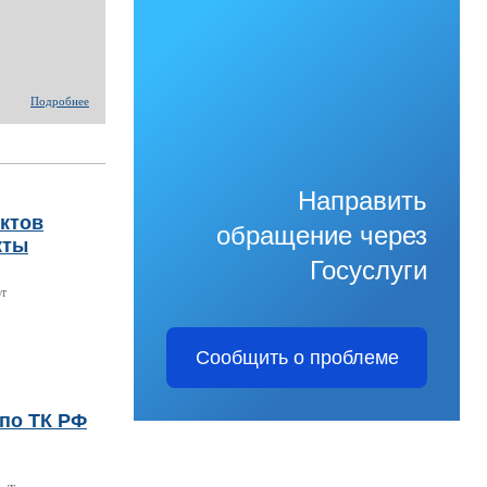
Подробнее
Направить
нктов
обращение через
кты
Госуслуги
ют
Сообщить о проблеме
по ТК РФ