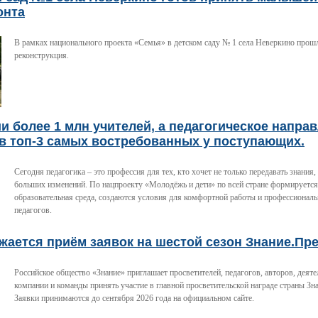
онта
В рамках национального проекта «Семья» в детском саду № 1 села Неверкино прош
реконструкция.
и более 1 млн учителей, а педагогическое напра
в топ-3 самых востребованных у поступающих.
Сегодня педагогика – это профессия для тех, кто хочет не только передавать знания,
больших изменений. По нацпроекту «Молодёжь и дети» по всей стране формируетс
образовательная среда, создаются условия для комфортной работы и профессиональ
педагогов.
ается приём заявок на шестой сезон Знание.Пре
Российское общество «Знание» приглашает просветителей, педагогов, авторов, деяте
компании и команды принять участие в главной просветительской награде страны Зн
Заявки принимаются до сентября 2026 года на официальном сайте.