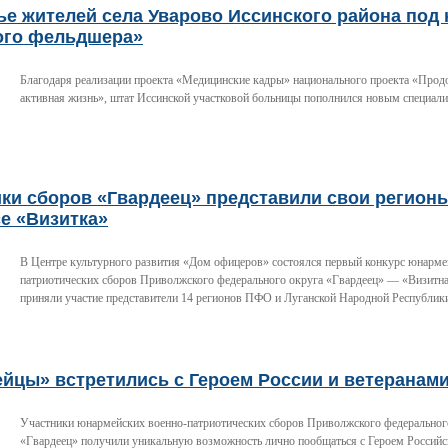
е жителей села Уварово Иссинского района под
ого фельдшера»
Благодаря реализации проекта «Медицинские кадры» национального проекта «Прод
активная жизнь», штат Иссинской участковой больницы пополнился новым специали
ки сборов «Гвардеец» представили свои регион
е «Визитка»
В Центре культурного развития «Дом офицеров» состоялся первый конкурс юнарме
патриотических сборов Приволжского федерального округа «Гвардеец» — «Визитна
приняли участие представители 14 регионов ПФО и Луганской Народной Республик
ейцы» встретились с Героем России и ветеранам
Участники юнармейских военно-патриотических сборов Приволжского федеральног
«Гвардеец» получили уникальную возможность лично пообщаться с Героем Российс