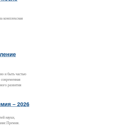
ла комплексная
вление
 но и быть частью
я современная
ного развития
мия – 2026
лей науки,
ание.Премия.