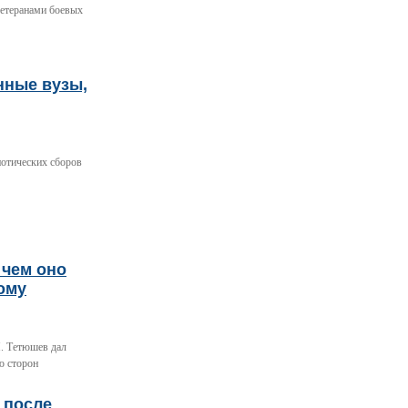
ветеранами боевых
нные вузы,
отических сборов
 чем оно
ому
. Тетюшев дал
ю сторон
 после