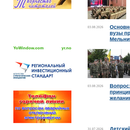
Основно
03.08.2026
вузы пр
Мельни
YoWindow.com
yr.no
Вопрос:
03.08.2026
принци
желани
Детски
31.07.2026