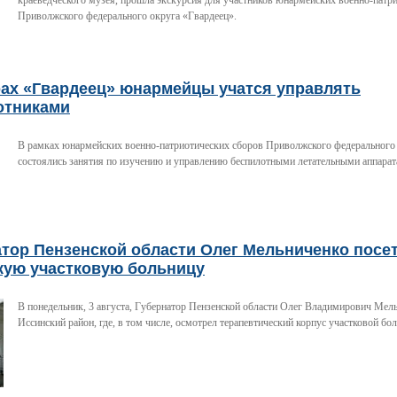
краеведческого музея, прошла экскурсия для участников юнармейских военно-патр
Приволжского федерального округа «Гвардеец».
рах «Гвардеец» юнармейцы учатся управлять
отниками
В рамках юнармейских военно-патриотических сборов Приволжского федерального
состоялись занятия по изучению и управлению беспилотными летательными аппара
атор Пензенской области Олег Мельниченко посе
кую участковую больницу
В понедельник, 3 августа, Губернатор Пензенской области Олег Владимирович Мел
Иссинский район, где, в том числе, осмотрел терапевтический корпус участковой бо