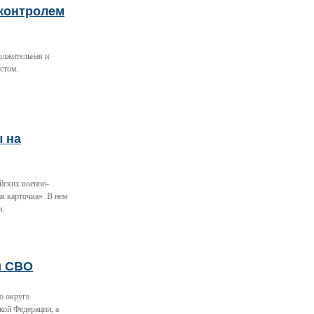
 контролем
олжительная и
стом.
ы на
йских военно-
я карточка». В нем
и.
и СВО
о округа
кой Федерации, а