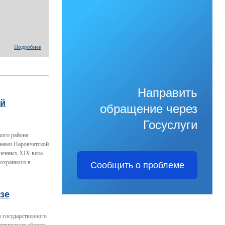
Подробнее
Направить
ый
обращение через
Госуслуги
кого района
енами Наровчатской
ченных XIX века.
сохранился в
Сообщить о проблеме
зе
 государственного