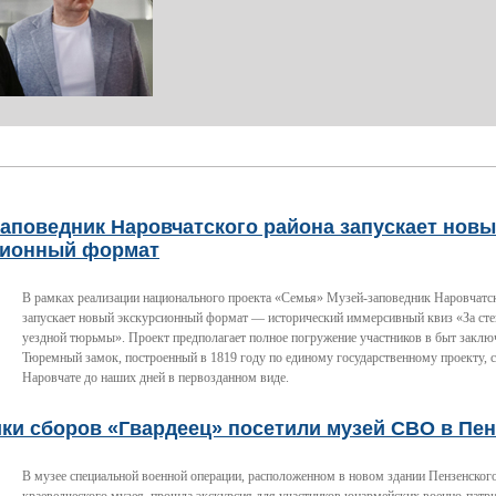
аповедник Наровчатского района запускает нов
сионный формат
В рамках реализации национального проекта «Семья» Музей-заповедник Наровчатс
запускает новый экскурсионный формат — исторический иммерсивный квиз «За ст
уездной тюрьмы». Проект предполагает полное погружение участников в быт заклю
Тюремный замок, построенный в 1819 году по единому государственному проекту, 
Наровчате до наших дней в первозданном виде.
ки сборов «Гвардеец» посетили музей СВО в Пен
В музее специальной военной операции, расположенном в новом здании Пензенского