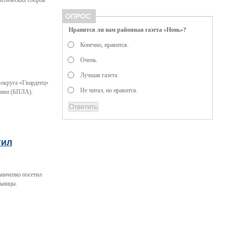
иотических сборов
ОПРОС
Нравится ли вам районная газета «Новь»?
Конечно, нравится.
Очень.
Лучшая газета.
 округа «Гвардеец»
Не читал, но нравится.
тами (БПЛА).
тил
ьниченко посетил
льницы.