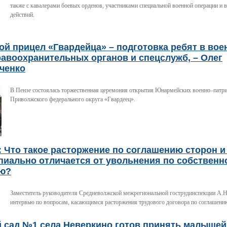
также с кавалерами боевых орденов, участниками специальной военной операции и 
действий.
й прицел «Гвардейца» – подготовка ребят в вое
авоохранительных органов и спецслужб, – Олег
ченко
В Пензе состоялась торжественная церемония открытия Юнармейских военно–патри
Приволжского федерального округа «Гвардеец».
 Что такое расторжение по соглашению сторон и
пиально отличается от увольнения по собственн
ю?
Заместитель руководителя Средневолжской межрегиональной гострудинспекции А.Н
интервью по вопросам, касающимся расторжения трудового договора по соглашени
й сад №1 села Неверкино готов принять малышей