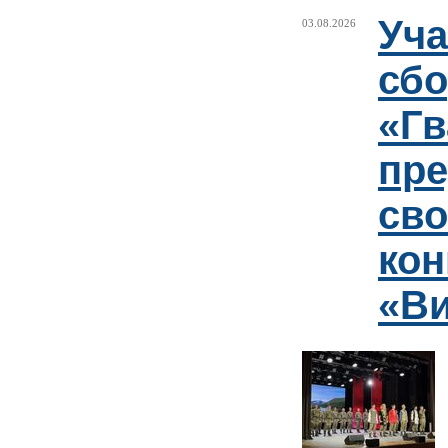
Уча
03.08.2026
сб
«Гв
пр
сво
кон
«Ви