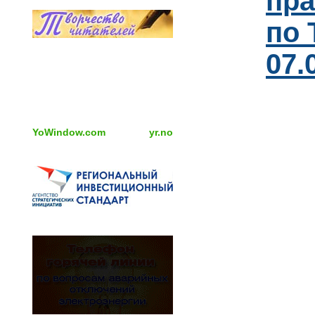
пра
по 
07.
YoWindow.com
yr.no