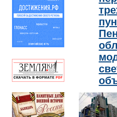
тре
пун
Пен
обл
мо
св
об