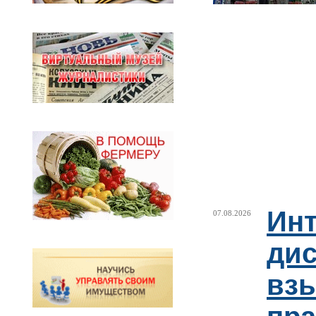
Ин
07.08.2026
ди
взы