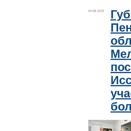
Губ
04.08.2026
Пен
обл
Ме
пос
Ис
уча
бо