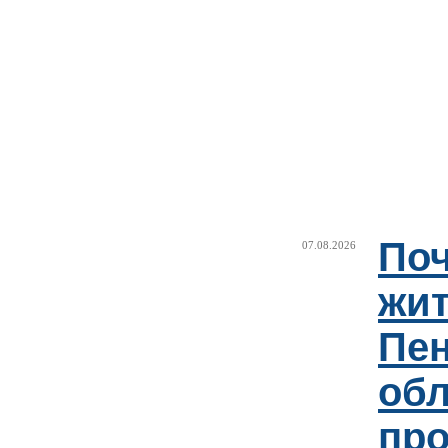
Поч
07.08.2026
жи
Пен
об
пр