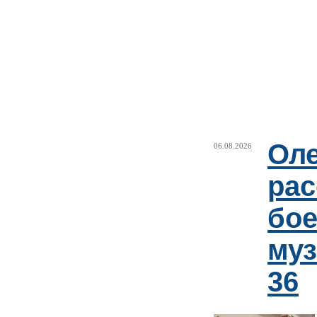
Оле
06.08.2026
рас
бое
му
36