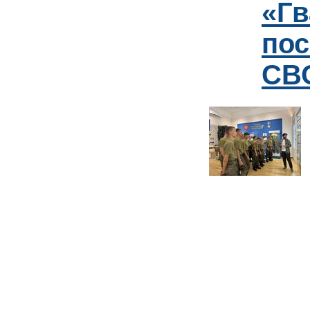
«Гв
пос
СВО