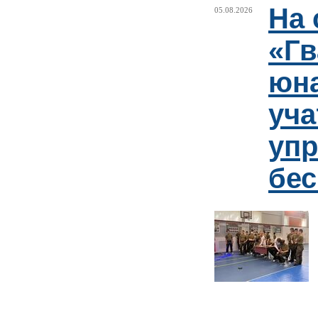
На 
05.08.2026
«Гв
юн
уча
упр
бе