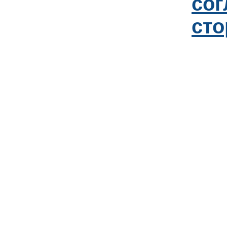
со
сто