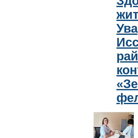
Зд
жит
Ув
Исс
рай
кон
«Зе
фе