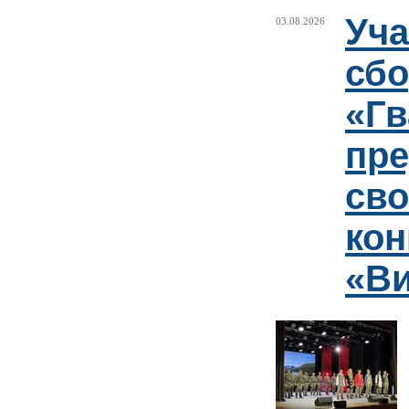
Уча
03.08.2026
сб
«Гв
пр
сво
кон
«Ви