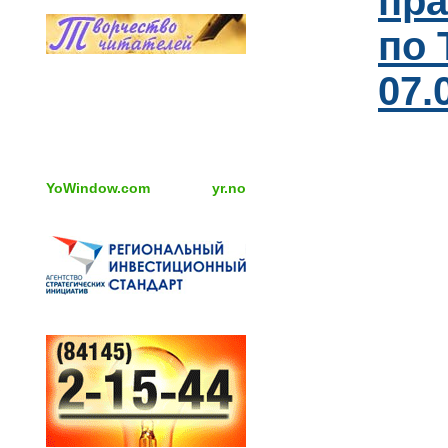
пра
по 
07.
YoWindow.com
yr.no