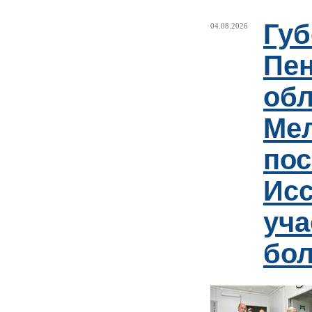
Губ
04.08.2026
Пен
обл
Ме
пос
Ис
уча
бо