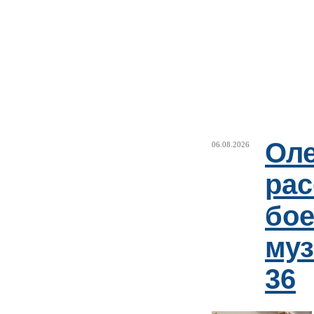
Оле
06.08.2026
рас
бое
му
36