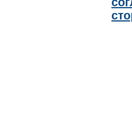
со
сто