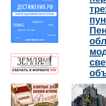
тре
пун
Пен
обл
мо
св
об