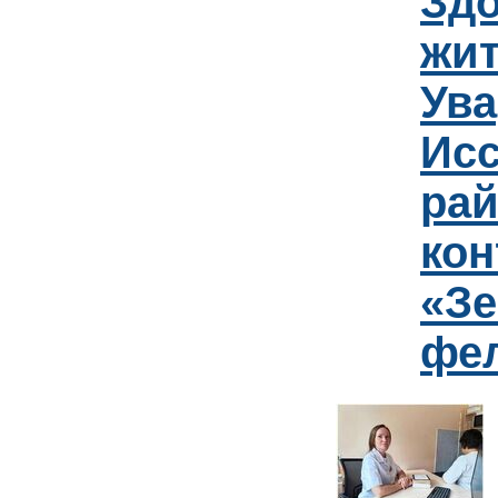
Зд
жит
Ув
Исс
рай
кон
«Зе
фе