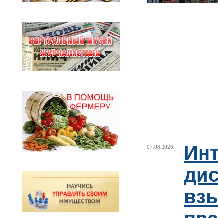
Ин
07.08.2026
ди
взы