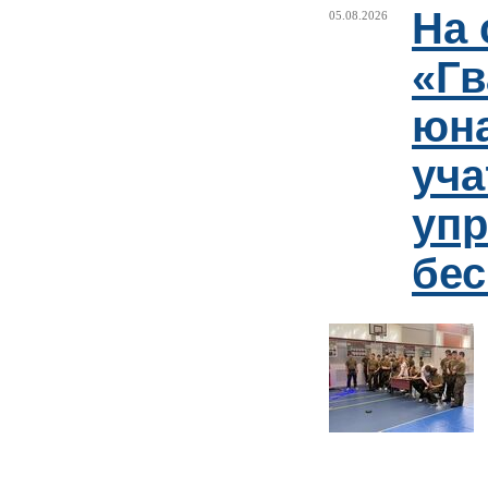
На 
05.08.2026
«Гв
юн
уча
упр
бе