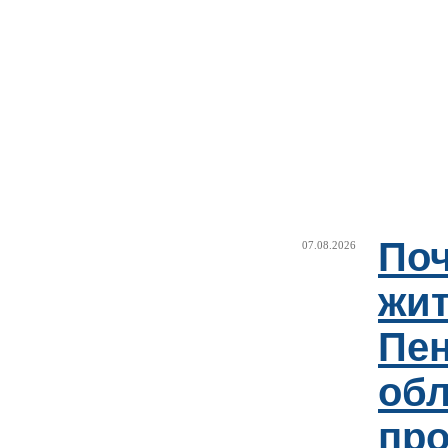
Поч
07.08.2026
жи
Пен
об
пр