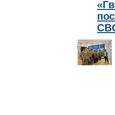
«Гв
пос
СВО