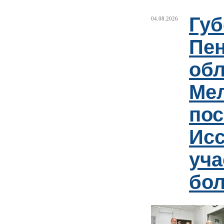
Губ
04.08.2026
Пен
обл
Ме
пос
Ис
уча
бо