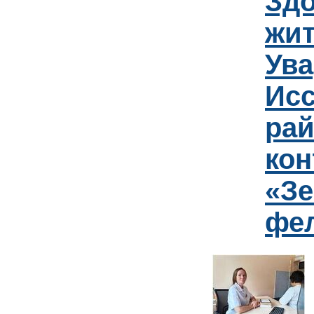
Зд
жит
Ув
Исс
рай
кон
«Зе
фе