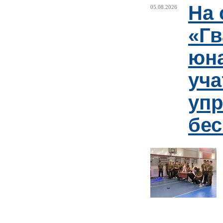
На 
05.08.2026
«Гв
юн
уча
упр
бе