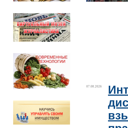
Ин
07.08.2026
ди
взы