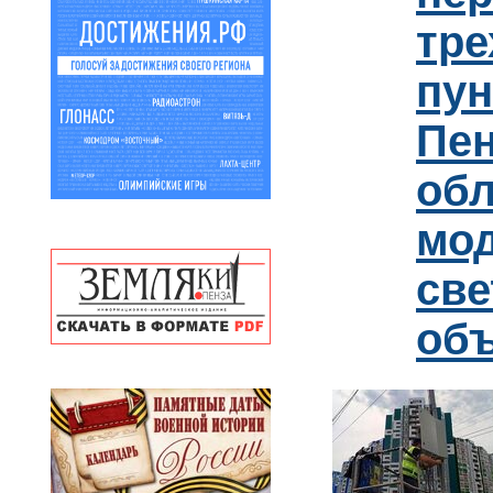
тре
пун
Пен
обл
мо
св
об