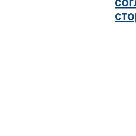
со
сто