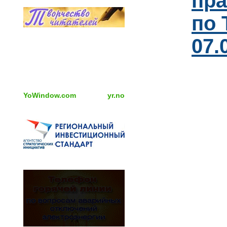
пра
по 
07.
YoWindow.com
yr.no