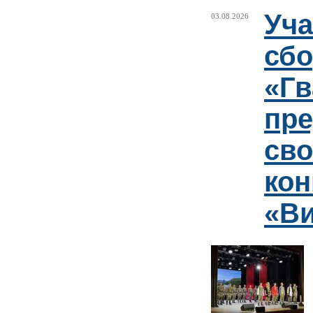
Уча
03.08.2026
сб
«Гв
пр
сво
кон
«Ви