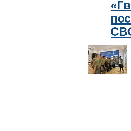
«Гв
пос
СВО