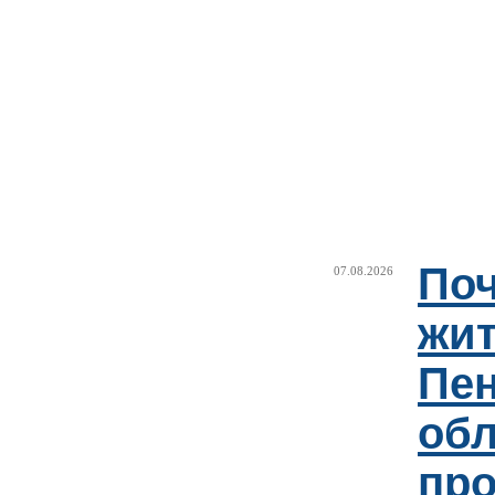
Поч
07.08.2026
жи
Пен
об
пр