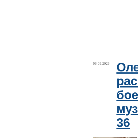
Оле
06.08.2026
рас
бое
му
36