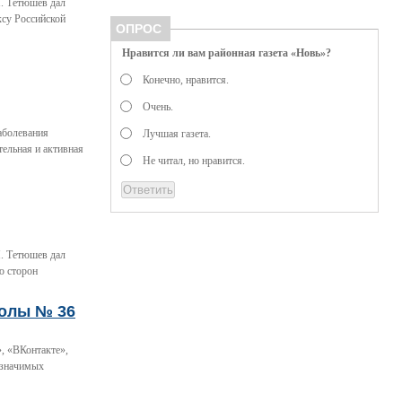
. Тетюшев дал
ксу Российской
ОПРОС
Нравится ли вам районная газета «Новь»?
Конечно, нравится.
Очень.
заболевания
Лучшая газета.
ельная и активная
Не читал, но нравится.
. Тетюшев дал
ю сторон
колы № 36
, «ВКонтакте»,
 значимых