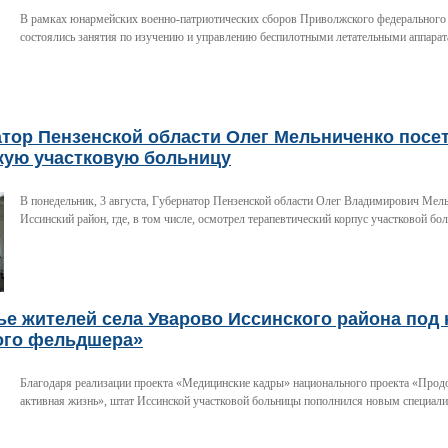
В рамках юнармейских военно-патриотических сборов Приволжского федерального
состоялись занятия по изучению и управлению беспилотными летательными аппара
атор Пензенской области Олег Мельниченко посе
кую участковую больницу
В понедельник, 3 августа, Губернатор Пензенской области Олег Владимирович Мел
Иссинский район, где, в том числе, осмотрел терапевтический корпус участковой бо
е жителей села Уварово Иссинского района под
ого фельдшера»
Благодаря реализации проекта «Медицинские кадры» национального проекта «Прод
активная жизнь», штат Иссинской участковой больницы пополнился новым специали