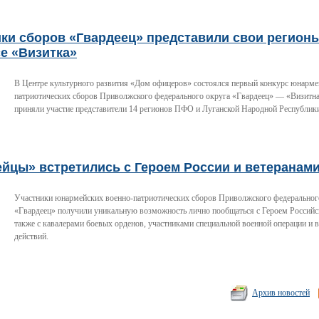
ки сборов «Гвардеец» представили свои регион
е «Визитка»
В Центре культурного развития «Дом офицеров» состоялся первый конкурс юнарме
патриотических сборов Приволжского федерального округа «Гвардеец» — «Визитна
приняли участие представители 14 регионов ПФО и Луганской Народной Республик
ейцы» встретились с Героем России и ветеранам
Участники юнармейских военно-патриотических сборов Приволжского федеральног
«Гвардеец» получили уникальную возможность лично пообщаться с Героем Российс
также с кавалерами боевых орденов, участниками специальной военной операции и 
действий.
Архив новостей