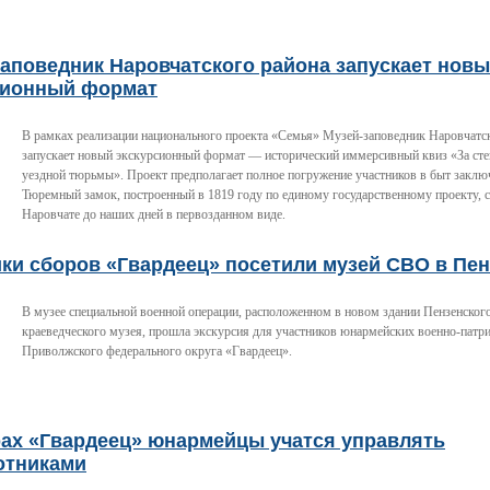
аповедник Наровчатского района запускает нов
сионный формат
В рамках реализации национального проекта «Семья» Музей-заповедник Наровчатс
запускает новый экскурсионный формат — исторический иммерсивный квиз «За ст
уездной тюрьмы». Проект предполагает полное погружение участников в быт заклю
Тюремный замок, построенный в 1819 году по единому государственному проекту, 
Наровчате до наших дней в первозданном виде.
ки сборов «Гвардеец» посетили музей СВО в Пен
В музее специальной военной операции, расположенном в новом здании Пензенского
краеведческого музея, прошла экскурсия для участников юнармейских военно-патр
Приволжского федерального округа «Гвардеец».
рах «Гвардеец» юнармейцы учатся управлять
отниками