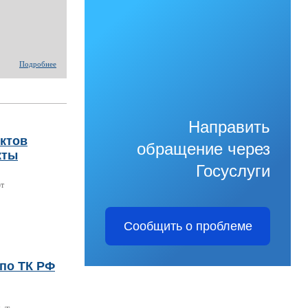
Подробнее
Направить
нктов
обращение через
кты
Госуслуги
ют
Сообщить о проблеме
по ТК РФ