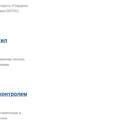
 округа «Гвардеец»
тами (БПЛА).
тил
ьниченко посетил
льницы.
 контролем
олжительная и
стом.