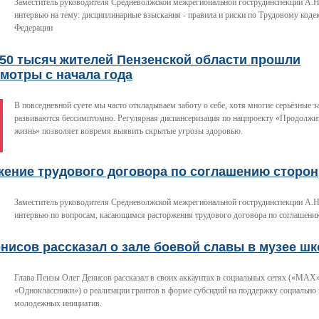
Заместитель руководителя Средневолжской межрегиональной гострудинспекции А.Н
интервью на тему: дисциплинарные взыскания - правила и риски по Трудовому коде
Федерации
350 тысяч жителей Пензенской области прошли
мотры с начала года
В повседневной суете мы часто откладываем заботу о себе, хотя многие серьёзные 
развиваются бессимптомно. Регулярная диспансеризация по нацпроекту «Продолжит
жизнь» позволяет вовремя выявить скрытые угрозы здоровью.
жение трудового договора по соглашению сторон
Заместитель руководителя Средневолжской межрегиональной гострудинспекции А.Н
интервью по вопросам, касающимся расторжения трудового договора по соглашени
нисов рассказал о зале боевой славы в музее ш
Глава Пензы Олег Денисов рассказал в своих аккаунтах в социальных сетях («МАХ»
«Одноклассники») о реализации грантов в форме субсидий на поддержку социально
молодежных инициатив.