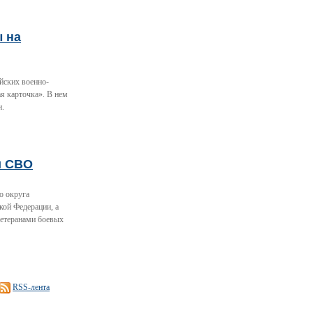
ы на
йских военно-
я карточка». В нем
и.
и СВО
о округа
кой Федерации, а
ветеранами боевых
RSS-лента