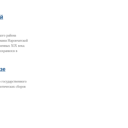
ый
кого района
енами Наровчатской
ченных XIX века.
сохранился в
зе
 государственного
иотических сборов