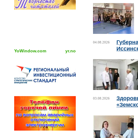
Губерн
04.08.2026
Иссинс
YoWindow.com
yr.no
Здоровь
03.08.2026
«Земск