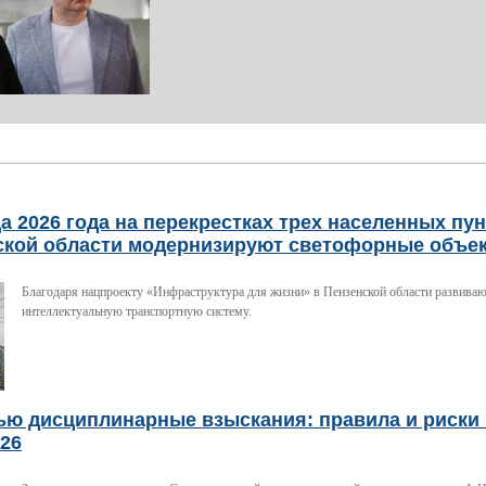
а 2026 года на перекрестках трех населенных пу
ской области модернизируют светофорные объе
Благодаря нацпроекту «Инфраструктура для жизни» в Пензенской области развива
интеллектуальную транспортную систему.
ью дисциплинарные взыскания: правила и риски 
026