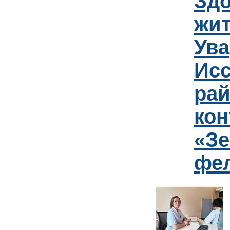
Зд
жит
Ув
Исс
рай
кон
«Зе
фе