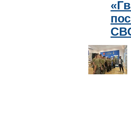
«Гв
пос
СВО