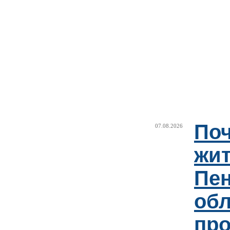
Поч
07.08.2026
жи
Пен
об
пр