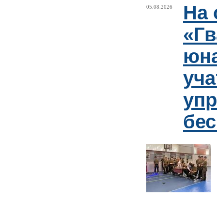
На 
05.08.2026
«Гв
юн
уча
упр
бе