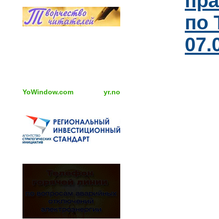
пра
по 
07.
YoWindow.com
yr.no