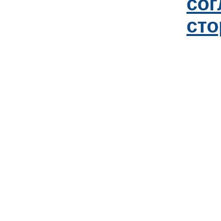
со
сто