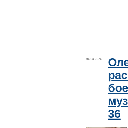
Оле
06.08.2026
рас
бое
му
36