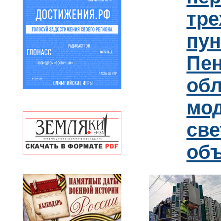
тре
пун
Пен
обл
мо
св
об