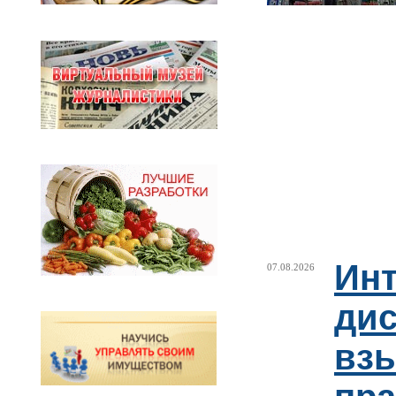
Ин
07.08.2026
ди
взы