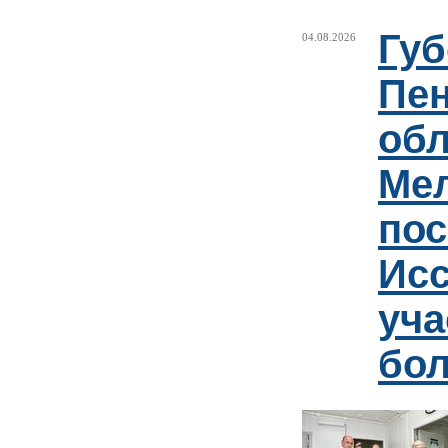
Губ
04.08.2026
Пен
обл
Ме
пос
Ис
уча
бо