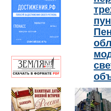
тре
пун
Пен
обл
мо
св
об