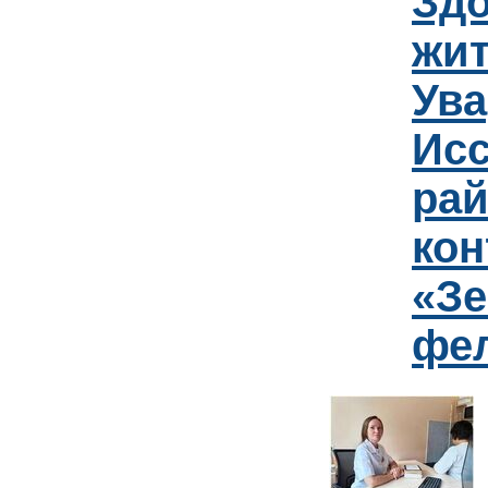
Зд
жит
Ув
Исс
рай
кон
«Зе
фе