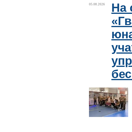
На 
05.08.2026
«Гв
юн
уча
упр
бе