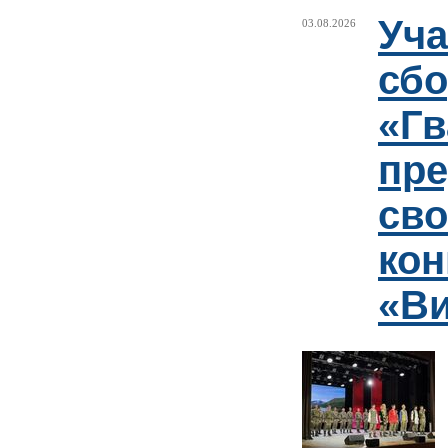
Уча
03.08.2026
сб
«Гв
пр
сво
кон
«Ви