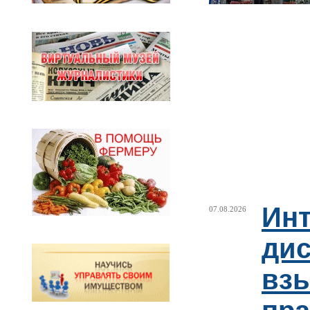
Ин
07.08.2026
ди
взы