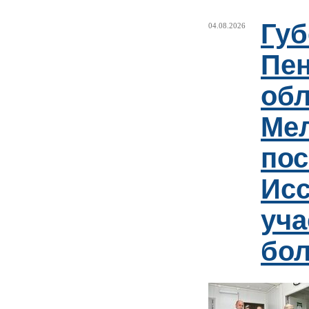
Губ
04.08.2026
Пен
обл
Ме
пос
Ис
уча
бо