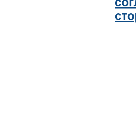
со
сто