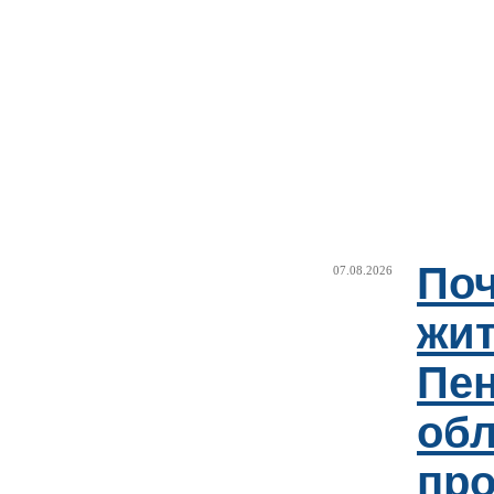
Поч
07.08.2026
жи
Пен
об
пр