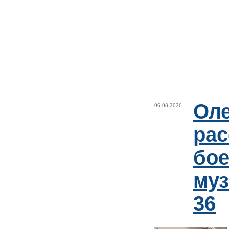
Оле
06.08.2026
рас
бое
му
36