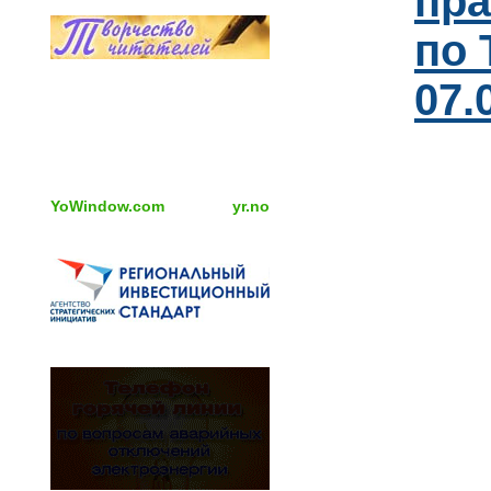
пра
по 
07.
YoWindow.com
yr.no