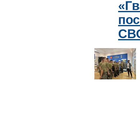
«Гв
пос
СВО