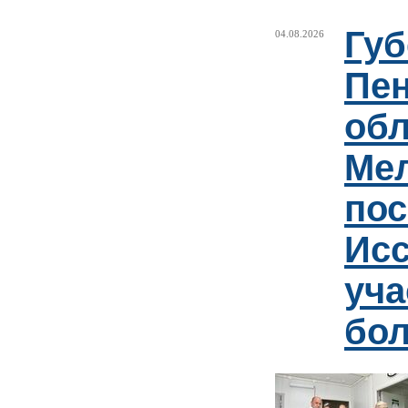
Губ
04.08.2026
Пен
обл
Ме
пос
Ис
уча
бо