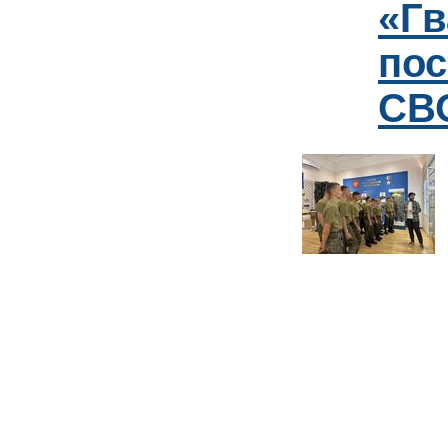
«Гв
пос
СВО