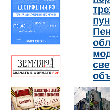
тре
пун
Пен
обл
мо
св
об