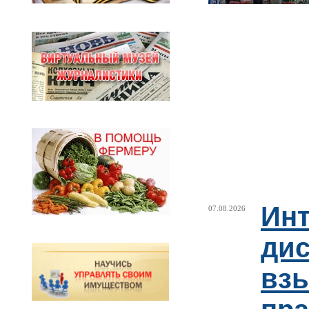
Ин
07.08.2026
ди
взы