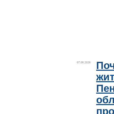
Поч
07.08.2026
жи
Пен
об
пр