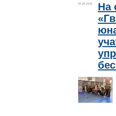
На 
05.08.2026
«Гв
юн
уча
упр
бе