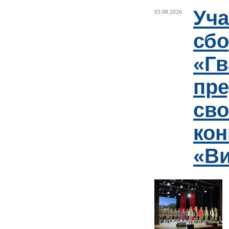
Уча
03.08.2026
сб
«Гв
пр
сво
кон
«Ви