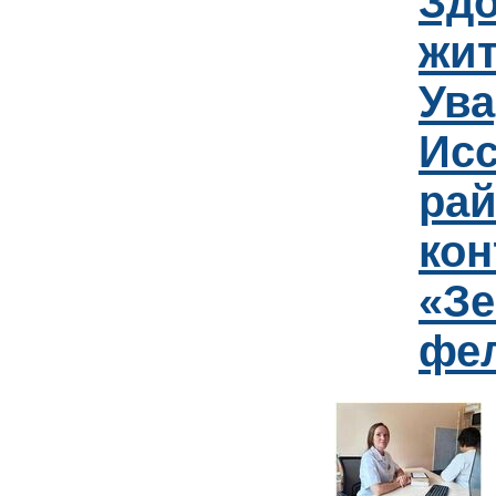
Зд
жит
Ув
Исс
рай
кон
«Зе
фе