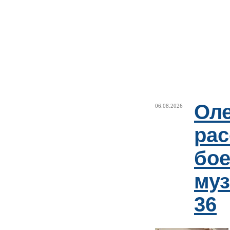
Оле
06.08.2026
рас
бое
му
36