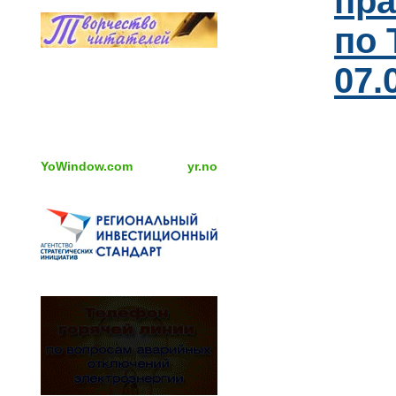
пра
по 
07.
YoWindow.com
yr.no