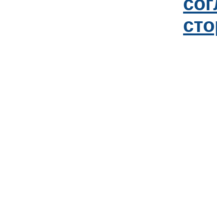
со
сто