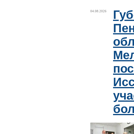
Губ
04.08.2026
Пен
обл
Ме
пос
Ис
уча
бо