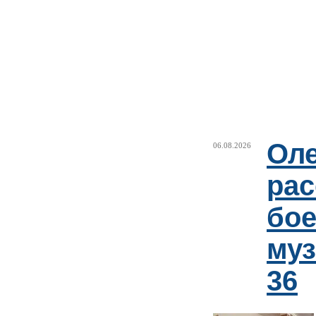
Оле
06.08.2026
рас
бое
му
36