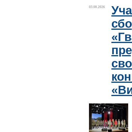
Уча
03.08.2026
сб
«Гв
пр
сво
кон
«Ви