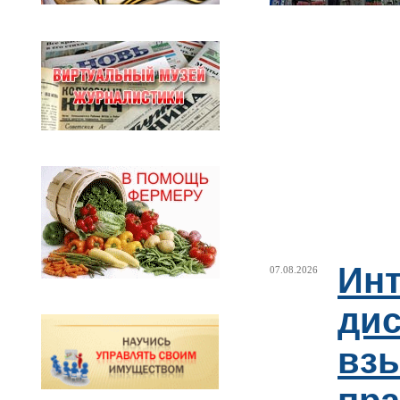
Ин
07.08.2026
ди
взы