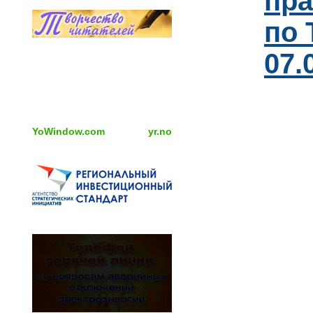
пра
по 
07.
YoWindow.com
yr.no