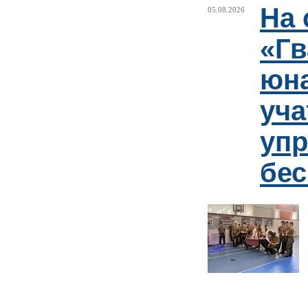
На 
05.08.2026
«Гв
юн
уча
упр
бе