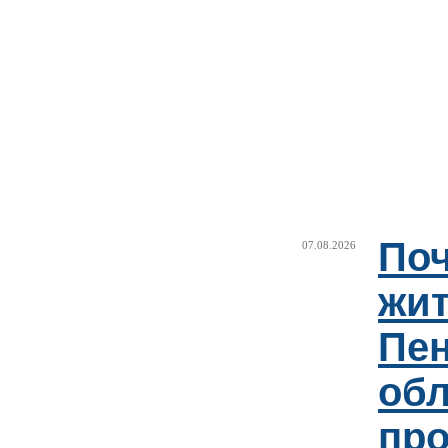
Поч
07.08.2026
жи
Пен
об
пр