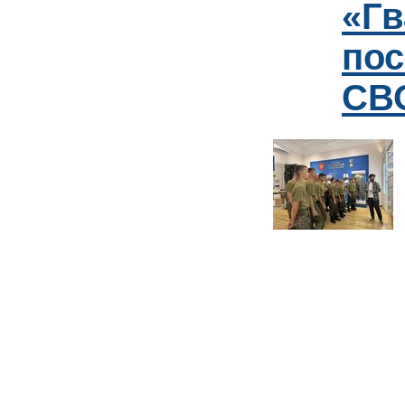
«Гв
пос
СВО