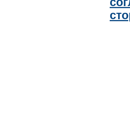
со
сто