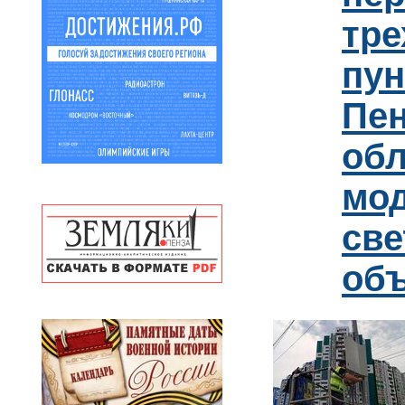
тре
пун
Пен
обл
мо
св
об