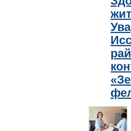
Зд
жит
Ув
Исс
рай
кон
«Зе
фе