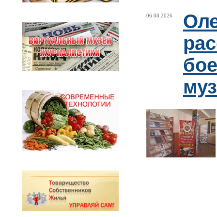
Оле
06.08.2026
рас
бое
муз