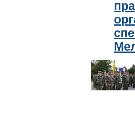
пр
орг
спе
Ме