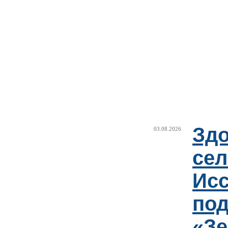
Здо
03.08.2026
сел
Исс
под
«Зе