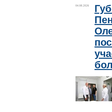
Губ
04.08.2026
Пен
Оле
пос
уча
бо