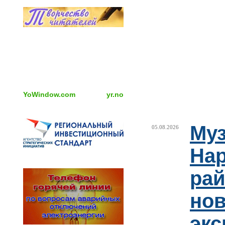
YoWindow.com
yr.no
Муз
05.08.2026
Нар
рай
но
эк