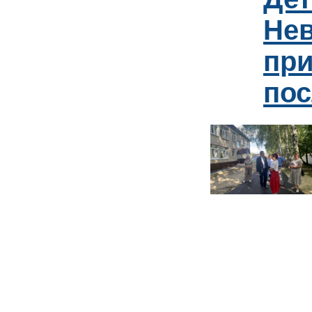
Нев
пр
пос