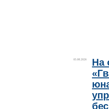
На 
05.08.2026
«Гв
юн
упр
бе