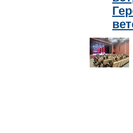
Гер
ве