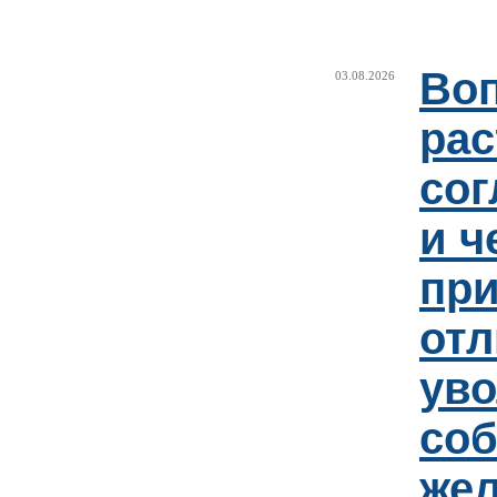
Воп
03.08.2026
рас
сог
и ч
пр
отл
уво
соб
же