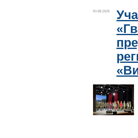
Уча
03.08.2026
«Гв
пре
рег
«Ви