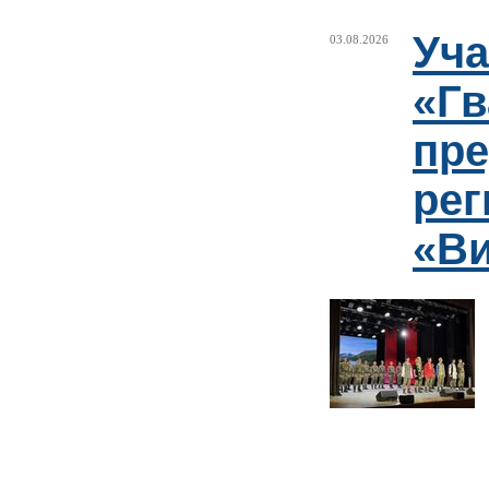
Уча
03.08.2026
«Гв
пре
рег
«Ви