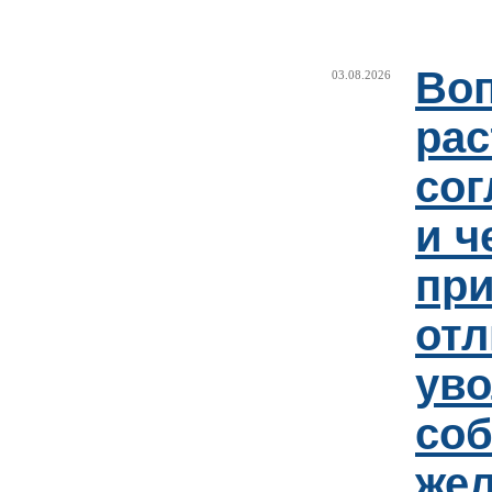
Воп
03.08.2026
рас
сог
и ч
пр
отл
уво
соб
же