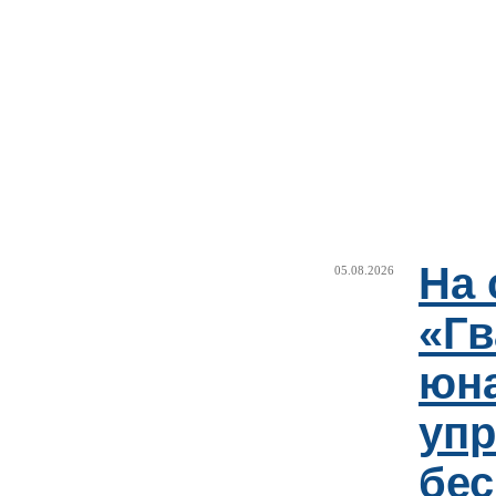
На 
05.08.2026
«Гв
юн
упр
бе