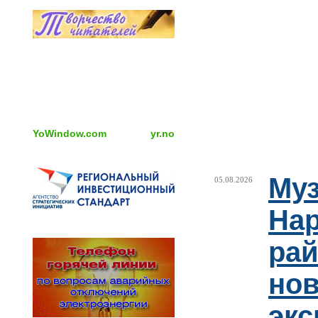
YoWindow.com
yr.no
Муз
05.08.2026
Нар
рай
но
эк