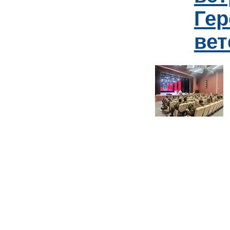
Гер
ве