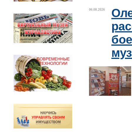
Оле
06.08.2026
рас
бое
муз