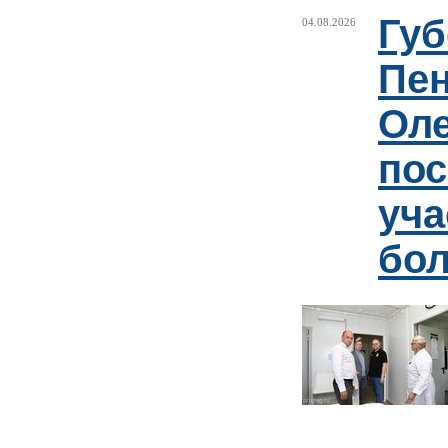
Губ
04.08.2026
Пен
Оле
пос
уча
бо