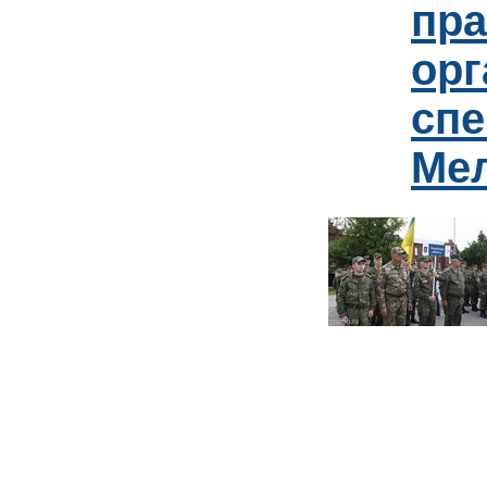
пр
орг
спе
Ме