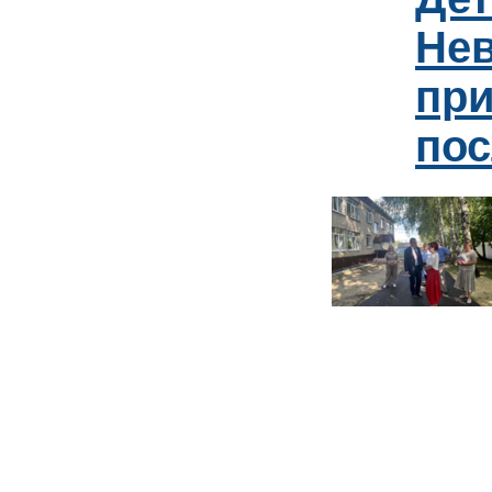
Нев
пр
пос