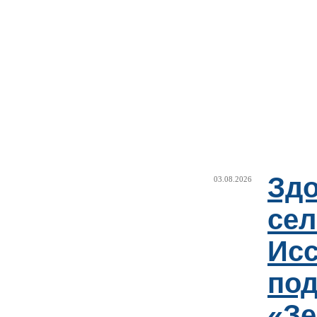
Здо
03.08.2026
сел
Исс
под
«Зе