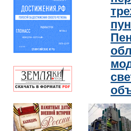
тре
пун
Пен
обл
мо
св
об