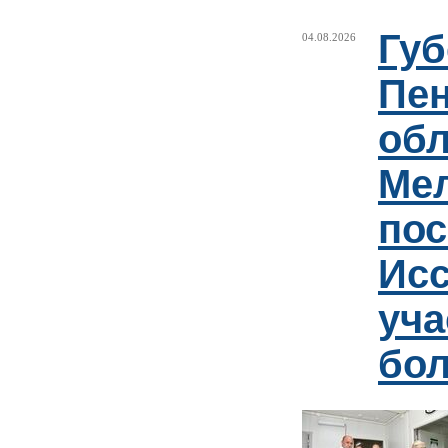
Губ
04.08.2026
Пен
обл
Ме
пос
Ис
уча
бо