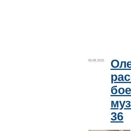
Оле
06.08.2026
рас
бое
му
36