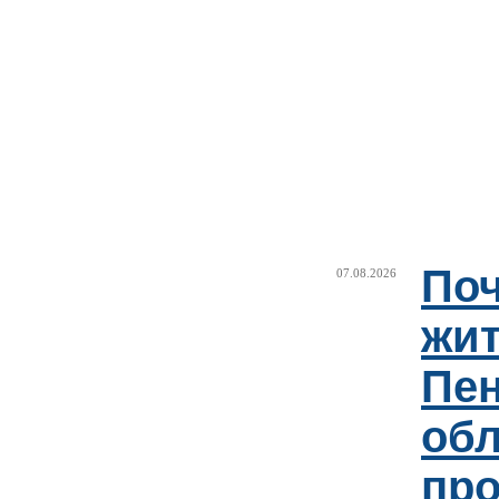
Поч
07.08.2026
жи
Пен
об
пр