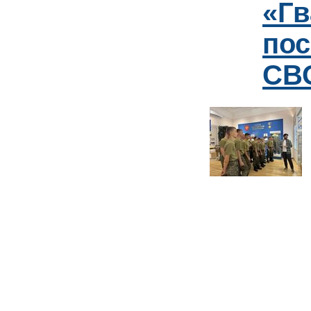
«Гв
пос
СВО