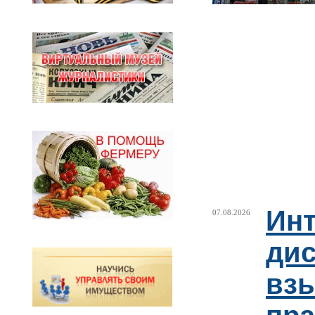
Ин
07.08.2026
ди
взы