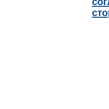
со
сто