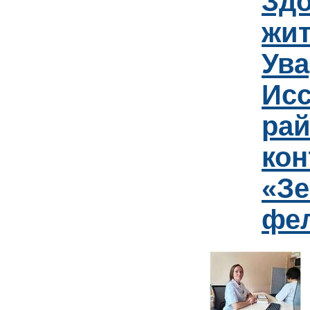
Зд
жит
Ув
Исс
рай
кон
«Зе
фе