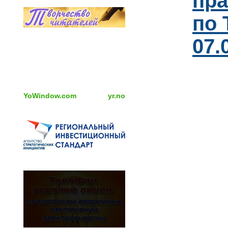
пра
по 
07.
YoWindow.com
yr.no