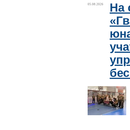
На 
05.08.2026
«Гв
юн
уча
упр
бе