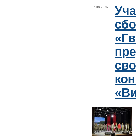
Уча
03.08.2026
сб
«Гв
пр
сво
кон
«Ви